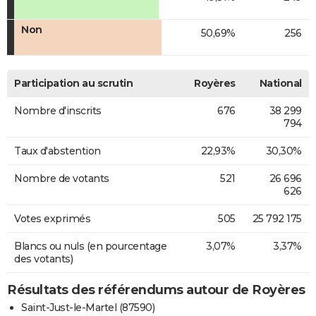
Non
50,69%
256
Participation au scrutin
Royères
National
Nombre d'inscrits
676
38 299
794
Taux d'abstention
22,93%
30,30%
Nombre de votants
521
26 696
626
Votes exprimés
505
25 792 175
Blancs ou nuls (en pourcentage
3,07%
3,37%
des votants)
Résultats des référendums autour de Royères
Saint-Just-le-Martel (87590)