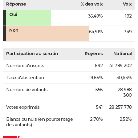
Réponse
% des voix
Voix
Oui
35,49%
192
Non
64,51%
349
Participation au scrutin
Royères
National
Nombre d'inscrits
692
41 789 202
Taux d'abstention
19,65%
30,63%
Nombre de votants
556
28 988
300
Votes exprimés
541
28 257 778
Blancs ou nuls (en pourcentage
2,70%
2,52%
des votants)