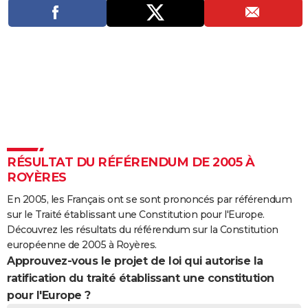
City break
Voyage de noces
Climat
Destinations
Voyage nature
Forum
+
PHOTO
GUIDES D'ACHAT
BONS PLANS
CARTE DE VOEUX
Carte Bonne année
Carte Pâques
Carte de Noël
Carte Saint-Valentin
Carte d'anniversaire
DICTIONNAIRE
Biographies
Expressions
Dictionnaire
Citations
Proverbes
PROGRAMME TV
RÉSULTAT DU RÉFÉRENDUM DE 2005 À
ROYÈRES
COPAINS D'AVANT
En 2005, les Français ont se sont prononcés par référendum
Se connecter
Collèges
Universités
Service militaire
S'inscrire
Lycées
Primaires
Entreprises
Avis de recherche
AVIS DE DÉCÈS
sur le Traité établissant une Constitution pour l'Europe.
Découvrez les résultats du référendum sur la Constitution
FORUM
européenne de 2005 à Royères.
Approuvez-vous le projet de loi qui autorise la
Lifestyle
Sport
Television
Cinema
Bricolage
Culture
Auto
Voyage
ratification du traité établissant une constitution
pour l'Europe ?