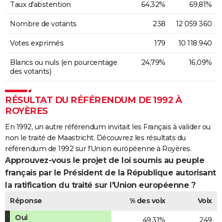
Taux d'abstention
64,32%
69,81%
Nombre de votants
238
12 059 360
Votes exprimés
179
10 118 940
Blancs ou nuls (en pourcentage
24,79%
16,09%
des votants)
RÉSULTAT DU RÉFÉRENDUM DE 1992 À
ROYÈRES
En 1992, un autre référendum invitait les Français à valider ou
non le traité de Maastricht. Découvrez les résultats du
référendum de 1992 sur l'Union européenne à Royères.
Approuvez-vous le projet de loi soumis au peuple
français par le Président de la République autorisant
la ratification du traité sur l'Union européenne ?
Réponse
% des voix
Voix
Oui
49,31%
249