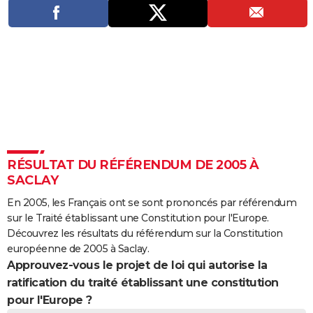
City break
Voyage de noces
Climat
Destinations
Voyage nature
Forum
+
PHOTO
GUIDES D'ACHAT
BONS PLANS
CARTE DE VOEUX
Carte Bonne année
Carte Pâques
Carte de Noël
Carte Saint-Valentin
Carte d'anniversaire
DICTIONNAIRE
Biographies
Expressions
Dictionnaire
Citations
Proverbes
PROGRAMME TV
RÉSULTAT DU RÉFÉRENDUM DE 2005 À
SACLAY
COPAINS D'AVANT
En 2005, les Français ont se sont prononcés par référendum
Se connecter
Collèges
Universités
Service militaire
S'inscrire
Lycées
Primaires
Entreprises
Avis de recherche
AVIS DE DÉCÈS
sur le Traité établissant une Constitution pour l'Europe.
Découvrez les résultats du référendum sur la Constitution
FORUM
européenne de 2005 à Saclay.
Approuvez-vous le projet de loi qui autorise la
Lifestyle
Sport
Television
Cinema
Bricolage
Culture
Auto
Voyage
ratification du traité établissant une constitution
pour l'Europe ?