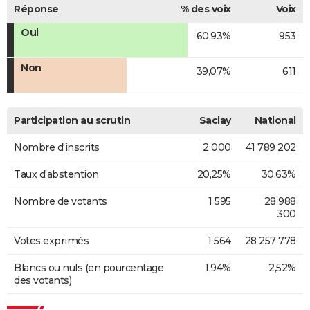
Réponse
% des voix
Voix
Oui
60,93%
953
Non
39,07%
611
Participation au scrutin
Saclay
National
Nombre d'inscrits
2 000
41 789 202
Taux d'abstention
20,25%
30,63%
Nombre de votants
1 595
28 988
300
Votes exprimés
1 564
28 257 778
Blancs ou nuls (en pourcentage
1,94%
2,52%
des votants)