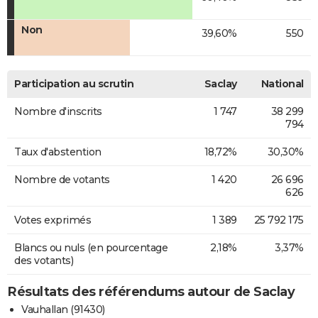
Non
39,60%
550
Participation au scrutin
Saclay
National
Nombre d'inscrits
1 747
38 299
794
Taux d'abstention
18,72%
30,30%
Nombre de votants
1 420
26 696
626
Votes exprimés
1 389
25 792 175
Blancs ou nuls (en pourcentage
2,18%
3,37%
des votants)
Résultats des référendums autour de Saclay
Vauhallan (91430)