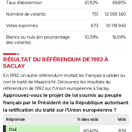
Taux d'abstention
61,92%
69,81%
Nombre de votants
751
12 059 360
Votes exprimés
673
10 118 940
Blancs ou nuls (en pourcentage
10,39%
16,09%
des votants)
RÉSULTAT DU RÉFÉRENDUM DE 1992 À
SACLAY
En 1992, un autre référendum invitait les Français à valider ou
non le traité de Maastricht. Découvrez les résultats du
référendum de 1992 sur l'Union européenne à Saclay.
Approuvez-vous le projet de loi soumis au peuple
français par le Président de la République autorisant
la ratification du traité sur l'Union européenne ?
Réponse
% des voix
Voix
Oui
60,40%
839