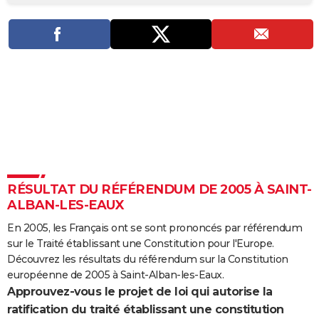
City break
Voyage de noces
Climat
Destinations
Voyage nature
Forum
+
PHOTO
GUIDES D'ACHAT
BONS PLANS
CARTE DE VOEUX
Carte Bonne année
Carte Pâques
Carte de Noël
Carte Saint-Valentin
Carte d'anniversaire
DICTIONNAIRE
Biographies
Expressions
Dictionnaire
Citations
Proverbes
PROGRAMME TV
RÉSULTAT DU RÉFÉRENDUM DE 2005 À SAINT-
COPAINS D'AVANT
ALBAN-LES-EAUX
Se connecter
Collèges
Universités
Service militaire
S'inscrire
Lycées
Primaires
Entreprises
Avis de recherche
AVIS DE DÉCÈS
En 2005, les Français ont se sont prononcés par référendum
sur le Traité établissant une Constitution pour l'Europe.
FORUM
Découvrez les résultats du référendum sur la Constitution
Lifestyle
Sport
Television
Cinema
Bricolage
Culture
Auto
Voyage
européenne de 2005 à Saint-Alban-les-Eaux.
Approuvez-vous le projet de loi qui autorise la
ratification du traité établissant une constitution