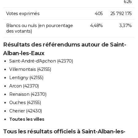
626
Votes exprimés
405
25 792 175
Blancs ou nuls (en pourcentage
4,48%
3,37%
des votants)
Résultats des référendums autour de Saint-
Alban-les-Eaux
Saint-André-d'Apchon (42370)
Villemontais (42155)
Lentigny (42155)
Arcon (42370)
Renaison (42370)
Ouches (42155)
Cherier (42430)
Toutes les villes
Tous les résultats officiels à Saint-Alban-les-