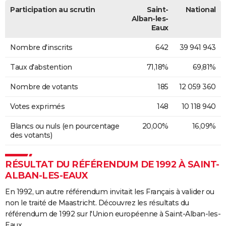
Participation au scrutin
Saint-
National
Alban-les-
Eaux
Nombre d'inscrits
642
39 941 943
Taux d'abstention
71,18%
69,81%
Nombre de votants
185
12 059 360
Votes exprimés
148
10 118 940
Blancs ou nuls (en pourcentage
20,00%
16,09%
des votants)
RÉSULTAT DU RÉFÉRENDUM DE 1992 À SAINT-
ALBAN-LES-EAUX
En 1992, un autre référendum invitait les Français à valider ou
non le traité de Maastricht. Découvrez les résultats du
référendum de 1992 sur l'Union européenne à Saint-Alban-les-
Eaux.