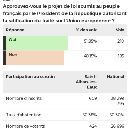
Approuvez-vous le projet de loi soumis au peuple
français par le Président de la République autorisant
la ratification du traité sur l'Union européenne ?
Réponse
% des voix
Voix
Oui
51,85%
210
Non
48,15%
195
Participation au scrutin
Saint-
National
Alban-les-
Eaux
Nombre d'inscrits
609
38 299
794
Taux d'abstention
30,38%
30,30%
Nombre de votants
424
26 696