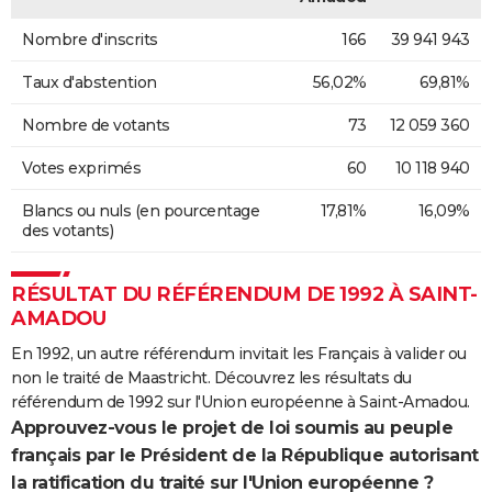
Nombre d'inscrits
166
39 941 943
Taux d'abstention
56,02%
69,81%
Nombre de votants
73
12 059 360
Votes exprimés
60
10 118 940
Blancs ou nuls (en pourcentage
17,81%
16,09%
des votants)
RÉSULTAT DU RÉFÉRENDUM DE 1992 À SAINT-
AMADOU
En 1992, un autre référendum invitait les Français à valider ou
non le traité de Maastricht. Découvrez les résultats du
référendum de 1992 sur l'Union européenne à Saint-Amadou.
Approuvez-vous le projet de loi soumis au peuple
français par le Président de la République autorisant
la ratification du traité sur l'Union européenne ?