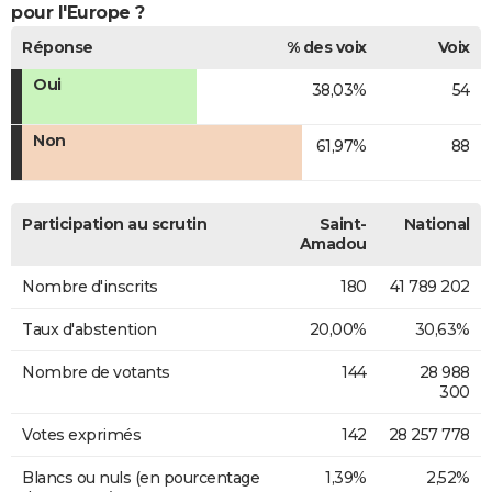
pour l'Europe ?
Réponse
% des voix
Voix
Oui
38,03%
54
Non
61,97%
88
Participation au scrutin
Saint-
National
Amadou
Nombre d'inscrits
180
41 789 202
Taux d'abstention
20,00%
30,63%
Nombre de votants
144
28 988
300
Votes exprimés
142
28 257 778
Blancs ou nuls (en pourcentage
1,39%
2,52%