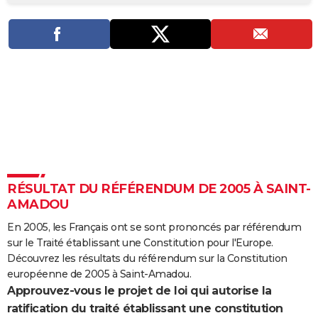
City break
Voyage de noces
Climat
Destinations
Voyage nature
Forum
+
PHOTO
GUIDES D'ACHAT
BONS PLANS
CARTE DE VOEUX
Carte Bonne année
Carte Pâques
Carte de Noël
Carte Saint-Valentin
Carte d'anniversaire
DICTIONNAIRE
Biographies
Expressions
Dictionnaire
Citations
Proverbes
PROGRAMME TV
RÉSULTAT DU RÉFÉRENDUM DE 2005 À SAINT-
COPAINS D'AVANT
AMADOU
Se connecter
Collèges
Universités
Service militaire
S'inscrire
Lycées
Primaires
Entreprises
Avis de recherche
AVIS DE DÉCÈS
En 2005, les Français ont se sont prononcés par référendum
sur le Traité établissant une Constitution pour l'Europe.
FORUM
Découvrez les résultats du référendum sur la Constitution
Lifestyle
Sport
Television
Cinema
Bricolage
Culture
Auto
Voyage
européenne de 2005 à Saint-Amadou.
Approuvez-vous le projet de loi qui autorise la
ratification du traité établissant une constitution