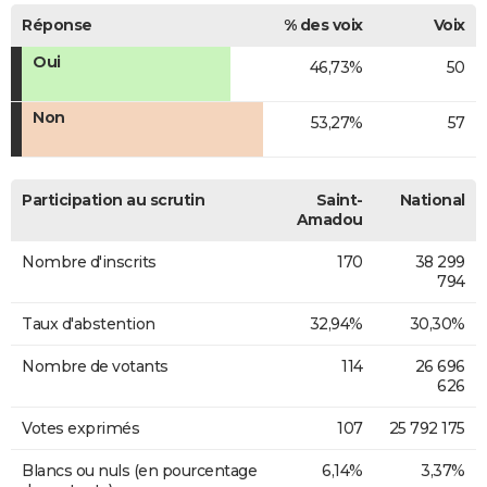
Réponse
% des voix
Voix
Oui
46,73%
50
Non
53,27%
57
Participation au scrutin
Saint-
National
Amadou
Nombre d'inscrits
170
38 299
794
Taux d'abstention
32,94%
30,30%
Nombre de votants
114
26 696
626
Votes exprimés
107
25 792 175
Blancs ou nuls (en pourcentage
6,14%
3,37%