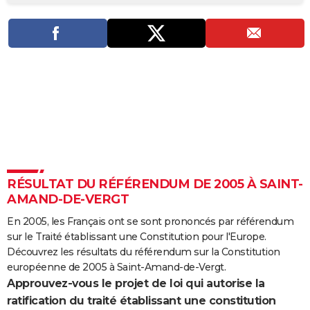
City break
Voyage de noces
Climat
Destinations
Voyage nature
Forum
+
PHOTO
GUIDES D'ACHAT
BONS PLANS
CARTE DE VOEUX
Carte Bonne année
Carte Pâques
Carte de Noël
Carte Saint-Valentin
Carte d'anniversaire
DICTIONNAIRE
Biographies
Expressions
Dictionnaire
Citations
Proverbes
PROGRAMME TV
RÉSULTAT DU RÉFÉRENDUM DE 2005 À SAINT-
COPAINS D'AVANT
AMAND-DE-VERGT
Se connecter
Collèges
Universités
Service militaire
S'inscrire
Lycées
Primaires
Entreprises
Avis de recherche
AVIS DE DÉCÈS
En 2005, les Français ont se sont prononcés par référendum
sur le Traité établissant une Constitution pour l'Europe.
FORUM
Découvrez les résultats du référendum sur la Constitution
Lifestyle
Sport
Television
Cinema
Bricolage
Culture
Auto
Voyage
européenne de 2005 à Saint-Amand-de-Vergt.
Approuvez-vous le projet de loi qui autorise la
ratification du traité établissant une constitution