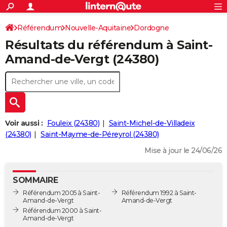
ACTUALITÉS
Connexion
S'inscrire
Référendum
Nouvelle-Aquitaine
Dordogne
Rechercher
Société
Education
Villes
Politique
Faits Divers
Monde
+
SPORT
Résultats du référendum à Saint-
Saint-Amand-de-Vergt
Football
Cyclisme
Forum
Coupe du monde 2026
Tennis
Rugby
CULTURE
Amand-de-Vergt (24380)
TNT
Cinéma
Musique
Programme TV
Streaming
Sorties cinéma
+
FINANCE
Impôts
Immobilier
Banque
Crédit
Retraite
Epargne
Risques naturels par ville
Assurance
AUTO
Réserver un essai
Berlines
Forum auto
Essais
Citadines
SUV
+
HIGH-TECH
Voir aussi :
Fouleix (24380)
Saint-Michel-de-Villadeix
Meilleur smartphone
Ordinateurs
Guide high-tech
Mobiles
Internet
Jeux vidéo
+
(24380)
Saint-Mayme-de-Péreyrol (24380)
BRICOLAGE
Mise à jour le 24/06/26
Aménagement intérieur
Cuisine
Jardinage
+
Forum
Extérieur
Salle de bains
Rangement
WEEK-END
Escapades
Expositions
Week-end nature
Guides de France
Patrimoine
Musées
+
LIFESTYLE
SOMMAIRE
Référendum 2005 à Saint-
Référendum 1992 à Saint-
Bien-être
Mode
+
Art de vivre
Loisirs
Modes de vie
SANTE
Amand-de-Vergt
Amand-de-Vergt
Référendum 2000 à Saint-
Guide de la santé
Médicaments
+
Alimentation
Maladies
Sommeil
Amand-de-Vergt
VOYAGE