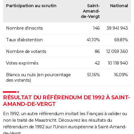
Participation au scrutin
Saint-
National
Amand-
de-Vergt
Nombre d'inscrits
146
39 941 943
Taux d'abstention
41,10%
69,81%
Nombre de votants
86
12 059 360
Votes exprimés
42
10 118 940
Blancs ou nuls (en pourcentage
51,16%
16,09%
des votants)
RÉSULTAT DU RÉFÉRENDUM DE 1992 À SAINT-
AMAND-DE-VERGT
En 1992, un autre référendum invitait les Français à valider ou
non le traité de Maastricht. Découvrez les résultats du
référendum de 1992 sur l'Union européenne à Saint-Amand-
de-Vergt.