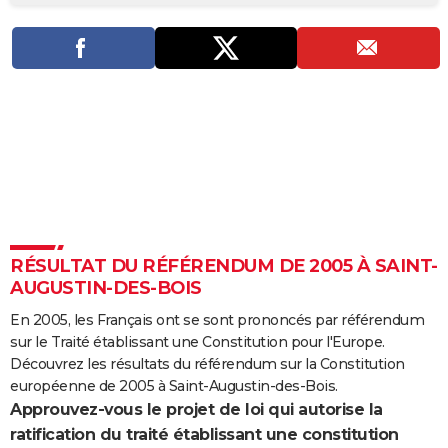
City break
Voyage de noces
Climat
Destinations
Voyage nature
Forum
+
PHOTO
GUIDES D'ACHAT
BONS PLANS
CARTE DE VOEUX
Carte Bonne année
Carte Pâques
Carte de Noël
Carte Saint-Valentin
Carte d'anniversaire
DICTIONNAIRE
Biographies
Expressions
Dictionnaire
Citations
Proverbes
PROGRAMME TV
RÉSULTAT DU RÉFÉRENDUM DE 2005 À SAINT-
COPAINS D'AVANT
AUGUSTIN-DES-BOIS
Se connecter
Collèges
Universités
Service militaire
S'inscrire
Lycées
Primaires
Entreprises
Avis de recherche
AVIS DE DÉCÈS
En 2005, les Français ont se sont prononcés par référendum
sur le Traité établissant une Constitution pour l'Europe.
FORUM
Découvrez les résultats du référendum sur la Constitution
Lifestyle
Sport
Television
Cinema
Bricolage
Culture
Auto
Voyage
européenne de 2005 à Saint-Augustin-des-Bois.
Approuvez-vous le projet de loi qui autorise la
ratification du traité établissant une constitution