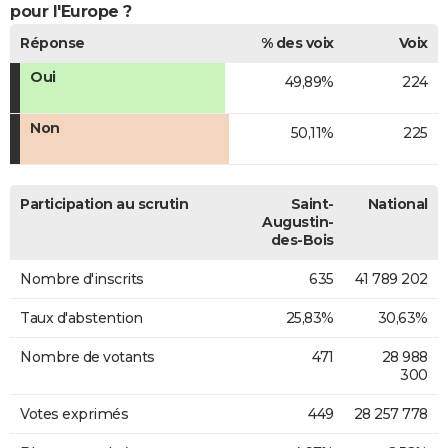
pour l'Europe ?
Réponse
% des voix
Voix
Oui
49,89%
224
Non
50,11%
225
Participation au scrutin
Saint-
National
Augustin-
des-Bois
Nombre d'inscrits
635
41 789 202
Taux d'abstention
25,83%
30,63%
Nombre de votants
471
28 988
300
Votes exprimés
449
28 257 778