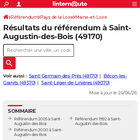
ACTUALITÉS
Connexion
S'inscrire
Référendum
Pays de la Loire
Maine-et-Loire
Rechercher
Société
Education
Villes
Politique
Faits Divers
Monde
+
SPORT
Résultats du référendum à Saint-
Saint-Augustin-des-Bois
Football
Cyclisme
Forum
Coupe du monde 2026
Tennis
Rugby
CULTURE
Augustin-des-Bois (49170)
TNT
Cinéma
Musique
Programme TV
Streaming
Sorties cinéma
+
FINANCE
Impôts
Immobilier
Banque
Crédit
Retraite
Epargne
Risques naturels par ville
Assurance
AUTO
Réserver un essai
Berlines
Forum auto
Essais
Citadines
SUV
+
HIGH-TECH
Voir aussi :
Saint-Germain-des-Prés (49170)
Bécon-les-
Meilleur smartphone
Ordinateurs
Guide high-tech
Mobiles
Internet
Jeux vidéo
+
Granits (49370)
Saint-Léger-de-Linières (49070)
BRICOLAGE
Mise à jour le 24/06/26
Aménagement intérieur
Cuisine
Jardinage
+
Forum
Extérieur
Salle de bains
Rangement
WEEK-END
Escapades
Expositions
Week-end nature
Guides de France
Patrimoine
Musées
+
LIFESTYLE
SOMMAIRE
Référendum 2005 à Saint-
Référendum 1992 à Saint-
Bien-être
Mode
+
Art de vivre
Loisirs
Modes de vie
SANTE
Augustin-des-Bois
Augustin-des-Bois
Référendum 2000 à Saint-
Guide de la santé
Médicaments
+
Alimentation
Maladies
Sommeil
Augustin-des-Bois
VOYAGE