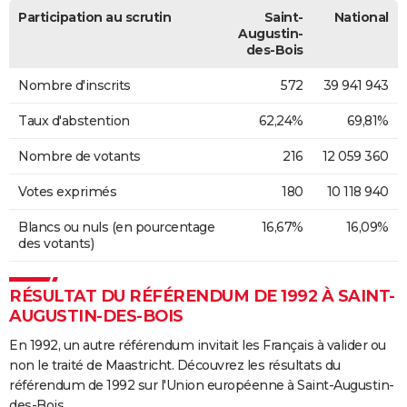
Participation au scrutin
Saint-
National
Augustin-
des-Bois
Nombre d'inscrits
572
39 941 943
Taux d'abstention
62,24%
69,81%
Nombre de votants
216
12 059 360
Votes exprimés
180
10 118 940
Blancs ou nuls (en pourcentage
16,67%
16,09%
des votants)
RÉSULTAT DU RÉFÉRENDUM DE 1992 À SAINT-
AUGUSTIN-DES-BOIS
En 1992, un autre référendum invitait les Français à valider ou
non le traité de Maastricht. Découvrez les résultats du
référendum de 1992 sur l'Union européenne à Saint-Augustin-
des-Bois.