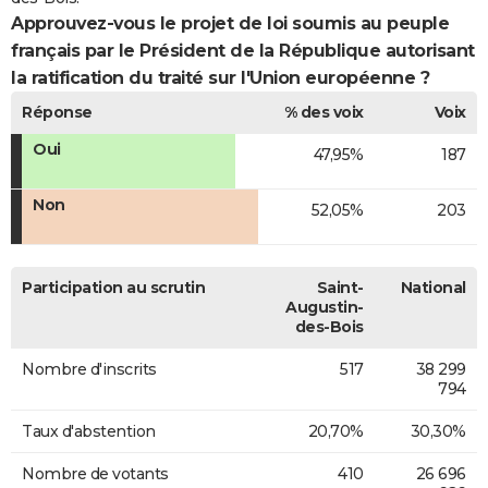
Approuvez-vous le projet de loi soumis au peuple
français par le Président de la République autorisant
la ratification du traité sur l'Union européenne ?
Réponse
% des voix
Voix
Oui
47,95%
187
Non
52,05%
203
Participation au scrutin
Saint-
National
Augustin-
des-Bois
Nombre d'inscrits
517
38 299
794
Taux d'abstention
20,70%
30,30%
Nombre de votants
410
26 696