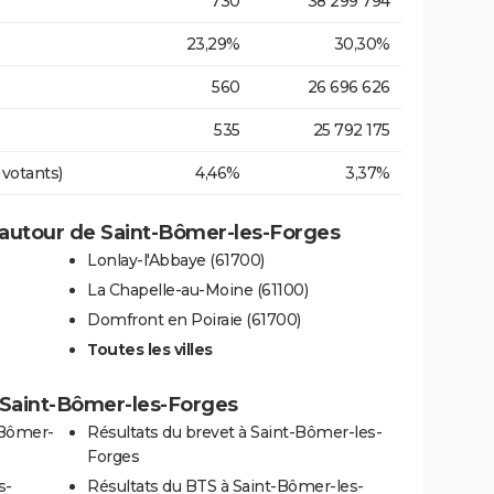
730
38 299 794
23,29%
30,30%
560
26 696 626
535
25 792 175
 votants)
4,46%
3,37%
autour de Saint-Bômer-les-Forges
Lonlay-l'Abbaye (61700)
La Chapelle-au-Moine (61100)
Domfront en Poiraie (61700)
Toutes les villes
 à Saint-Bômer-les-Forges
-Bômer-
Résultats du brevet à Saint-Bômer-les-
Forges
s-
Résultats du BTS à Saint-Bômer-les-