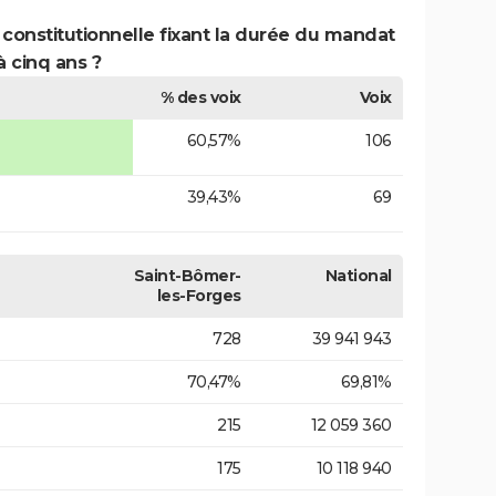
 constitutionnelle fixant la durée du mandat
à cinq ans ?
% des voix
Voix
60,57%
106
39,43%
69
Saint-Bômer-
National
les-Forges
728
39 941 943
70,47%
69,81%
215
12 059 360
175
10 118 940