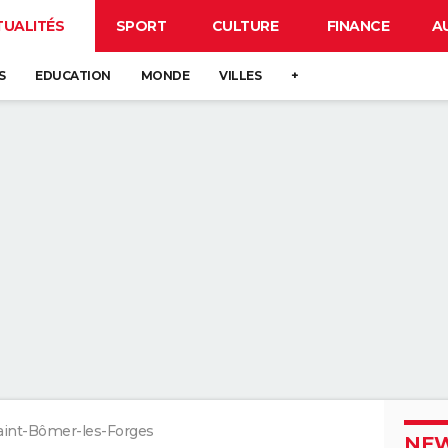
TUALITÉS
SPORT
CULTURE
FINANCE
A
S
EDUCATION
MONDE
VILLES
+
aint-Bômer-les-Forges
NEW