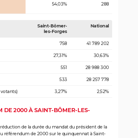
54,03%
288
Saint-Bômer-
National
les-Forges
758
41 789 202
27,31%
30,63%
551
28 988 300
533
28 257 778
 votants)
3,27%
2,52%
 DE 2000 À SAINT-BÔMER-LES-
 réduction de la durée du mandat du président de la
du référendum de 2000 sur le quinquennat à Saint-