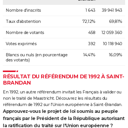
Nombre d'inscrits
1 643
39 941 943
Taux d'abstention
72,12%
69,81%
Nombre de votants
458
12 059 360
Votes exprimés
392
10 118 940
Blancs ou nuls (en pourcentage
14,41%
16,09%
des votants)
RÉSULTAT DU RÉFÉRENDUM DE 1992 À SAINT-
BRANDAN
En 1992, un autre référendum invitait les Français à valider ou
non le traité de Maastricht. Découvrez les résultats du
référendum de 1992 sur l'Union européenne à Saint-Brandan.
Approuvez-vous le projet de loi soumis au peuple
français par le Président de la République autorisant
la ratification du traité sur l'Union européenne ?