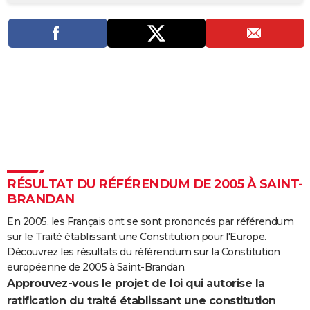
City break
Voyage de noces
Climat
Destinations
Voyage nature
Forum
+
PHOTO
GUIDES D'ACHAT
BONS PLANS
CARTE DE VOEUX
Carte Bonne année
Carte Pâques
Carte de Noël
Carte Saint-Valentin
Carte d'anniversaire
DICTIONNAIRE
Biographies
Expressions
Dictionnaire
Citations
Proverbes
PROGRAMME TV
RÉSULTAT DU RÉFÉRENDUM DE 2005 À SAINT-
COPAINS D'AVANT
BRANDAN
Se connecter
Collèges
Universités
Service militaire
S'inscrire
Lycées
Primaires
Entreprises
Avis de recherche
AVIS DE DÉCÈS
En 2005, les Français ont se sont prononcés par référendum
sur le Traité établissant une Constitution pour l'Europe.
FORUM
Découvrez les résultats du référendum sur la Constitution
Lifestyle
Sport
Television
Cinema
Bricolage
Culture
Auto
Voyage
européenne de 2005 à Saint-Brandan.
Approuvez-vous le projet de loi qui autorise la
ratification du traité établissant une constitution