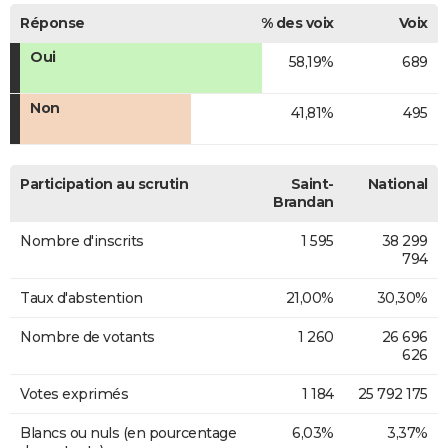
Réponse
% des voix
Voix
Oui
58,19%
689
Non
41,81%
495
Participation au scrutin
Saint-
National
Brandan
Nombre d'inscrits
1 595
38 299
794
Taux d'abstention
21,00%
30,30%
Nombre de votants
1 260
26 696
626
Votes exprimés
1 184
25 792 175
Blancs ou nuls (en pourcentage
6,03%
3,37%