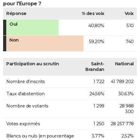
pour l'Europe ?
Réponse
% des voix
Voix
Oui
40,80%
510
Non
59,20%
740
Participation au scrutin
Saint-
National
Brandan
Nombre d'inscrits
1 722
41 789 202
Taux d'abstention
24,56%
30,63%
Nombre de votants
1 299
28 988
300
Votes exprimés
1 250
28 257 778
Blancs ou nuls (en pourcentage
3,77%
2,52%