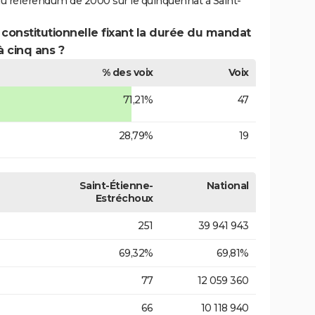
du référendum de 2000 sur le quinquennat à Saint-
 constitutionnelle fixant la durée du mandat
à cinq ans ?
% des voix
Voix
71,21%
47
28,79%
19
Saint-Étienne-
National
Estréchoux
251
39 941 943
69,32%
69,81%
77
12 059 360
66
10 118 940