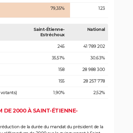
79,35%
123
Saint-Étienne-
National
Estréchoux
245
41 789 202
35,51%
30,63%
158
28 988 300
155
28 257 778
 votants)
1,90%
2,52%
DE 2000 À SAINT-ÉTIENNE-
 réduction de la durée du mandat du président de la