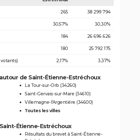
265
38 299 794
30,57%
30,30%
184
26 696 626
180
25 792 175
 votants)
2,17%
3,37%
autour de Saint-Étienne-Estréchoux
La Tour-sur-Orb (34260)
Saint-Gervais-sur-Mare (34610)
Villemagne-l'Argentière (34600)
Toutes les villes
à Saint-Étienne-Estréchoux
Résultats du brevet à Saint-Étienne-