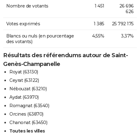
Nombre de votants
1 451
26 696
626
Votes exprimés
1 385
25 792 175
Blancs ou nuls (en pourcentage
4,55%
3,37%
des votants)
Résultats des référendums autour de Saint-
Genès-Champanelle
Royat (63130)
Ceyrat (63122)
Nébouzat (63210)
Aydat (63970)
Romagnat (63540)
Orcines (63870)
Chanonat (63450)
Toutes les villes