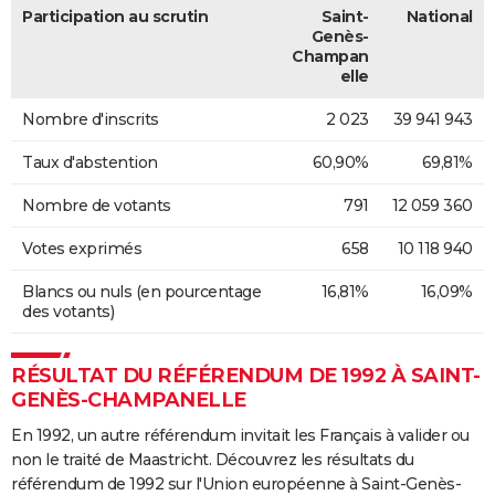
Participation au scrutin
Saint-
National
Genès-
Champan
elle
Nombre d'inscrits
2 023
39 941 943
Taux d'abstention
60,90%
69,81%
Nombre de votants
791
12 059 360
Votes exprimés
658
10 118 940
Blancs ou nuls (en pourcentage
16,81%
16,09%
des votants)
RÉSULTAT DU RÉFÉRENDUM DE 1992 À SAINT-
GENÈS-CHAMPANELLE
En 1992, un autre référendum invitait les Français à valider ou
non le traité de Maastricht. Découvrez les résultats du
référendum de 1992 sur l'Union européenne à Saint-Genès-