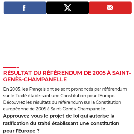
City break
Voyage de noces
Climat
Destinations
Voyage nature
Forum
+
PHOTO
GUIDES D'ACHAT
BONS PLANS
CARTE DE VOEUX
Carte Bonne année
Carte Pâques
Carte de Noël
Carte Saint-Valentin
Carte d'anniversaire
DICTIONNAIRE
Biographies
Expressions
Dictionnaire
Citations
Proverbes
PROGRAMME TV
RÉSULTAT DU RÉFÉRENDUM DE 2005 À SAINT-
GENÈS-CHAMPANELLE
COPAINS D'AVANT
En 2005, les Français ont se sont prononcés par référendum
Se connecter
Collèges
Universités
Service militaire
S'inscrire
Lycées
Primaires
Entreprises
Avis de recherche
AVIS DE DÉCÈS
sur le Traité établissant une Constitution pour l'Europe.
Découvrez les résultats du référendum sur la Constitution
FORUM
européenne de 2005 à Saint-Genès-Champanelle.
Lifestyle
Sport
Television
Cinema
Bricolage
Culture
Auto
Voyage
Approuvez-vous le projet de loi qui autorise la
ratification du traité établissant une constitution
pour l'Europe ?