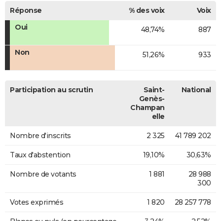
Réponse
% des voix
Voix
Oui
48,74%
887
Non
51,26%
933
Participation au scrutin
Saint-
National
Genès-
Champan
elle
Nombre d'inscrits
2 325
41 789 202
Taux d'abstention
19,10%
30,63%
Nombre de votants
1 881
28 988
300
Votes exprimés
1 820
28 257 778