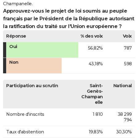
Champanelle.
Approuvez-vous le projet de loi soumis au peuple
français par le Président de la République autorisant
la ratification du traité sur l'Union européenne ?
Réponse
% des voix
Voix
Oui
56,82%
787
Non
43,18%
598
Participation au scrutin
Saint-
National
Genès-
Champan
elle
Nombre d'inscrits
1 810
38 299
794
Taux d'abstention
19,83%
30,30%