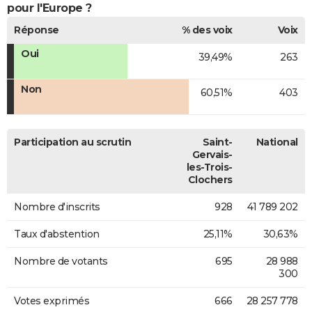
pour l'Europe ?
Réponse
% des voix
Voix
Oui
39,49%
263
Non
60,51%
403
Participation au scrutin
Saint-
National
Gervais-
les-Trois-
Clochers
Nombre d'inscrits
928
41 789 202
Taux d'abstention
25,11%
30,63%
Nombre de votants
695
28 988
300
Votes exprimés
666
28 257 778