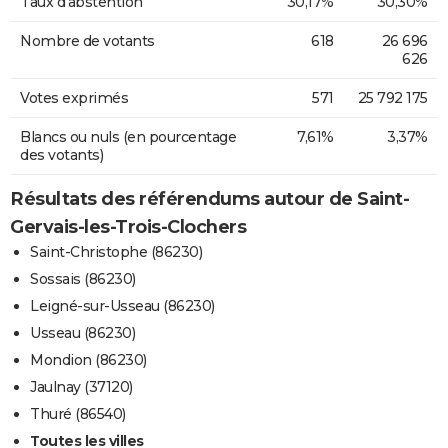
Taux d'abstention
30,17%
30,30%
Nombre de votants
618
26 696
626
Votes exprimés
571
25 792 175
Blancs ou nuls (en pourcentage
7,61%
3,37%
des votants)
Résultats des référendums autour de Saint-
Gervais-les-Trois-Clochers
Saint-Christophe (86230)
Sossais (86230)
Leigné-sur-Usseau (86230)
Usseau (86230)
Mondion (86230)
Jaulnay (37120)
Thuré (86540)
Toutes les villes