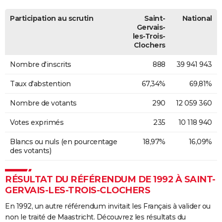
Participation au scrutin
Saint-
National
Gervais-
les-Trois-
Clochers
Nombre d'inscrits
888
39 941 943
Taux d'abstention
67,34%
69,81%
Nombre de votants
290
12 059 360
Votes exprimés
235
10 118 940
Blancs ou nuls (en pourcentage
18,97%
16,09%
des votants)
RÉSULTAT DU RÉFÉRENDUM DE 1992 À SAINT-
GERVAIS-LES-TROIS-CLOCHERS
En 1992, un autre référendum invitait les Français à valider ou
non le traité de Maastricht. Découvrez les résultats du