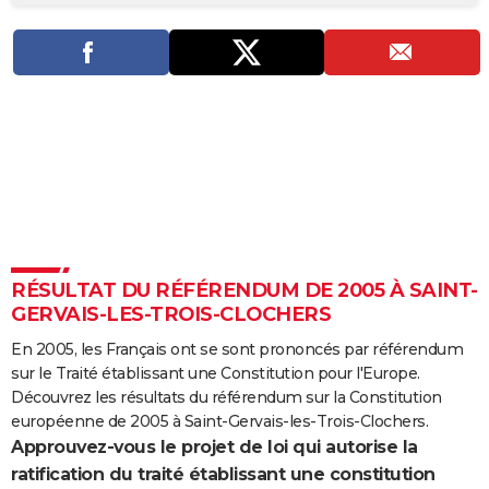
City break
Voyage de noces
Climat
Destinations
Voyage nature
Forum
+
PHOTO
GUIDES D'ACHAT
BONS PLANS
CARTE DE VOEUX
Carte Bonne année
Carte Pâques
Carte de Noël
Carte Saint-Valentin
Carte d'anniversaire
DICTIONNAIRE
Biographies
Expressions
Dictionnaire
Citations
Proverbes
PROGRAMME TV
RÉSULTAT DU RÉFÉRENDUM DE 2005 À SAINT-
COPAINS D'AVANT
GERVAIS-LES-TROIS-CLOCHERS
Se connecter
Collèges
Universités
Service militaire
S'inscrire
Lycées
Primaires
Entreprises
Avis de recherche
AVIS DE DÉCÈS
En 2005, les Français ont se sont prononcés par référendum
sur le Traité établissant une Constitution pour l'Europe.
FORUM
Découvrez les résultats du référendum sur la Constitution
Lifestyle
Sport
Television
Cinema
Bricolage
Culture
Auto
Voyage
européenne de 2005 à Saint-Gervais-les-Trois-Clochers.
Approuvez-vous le projet de loi qui autorise la
ratification du traité établissant une constitution