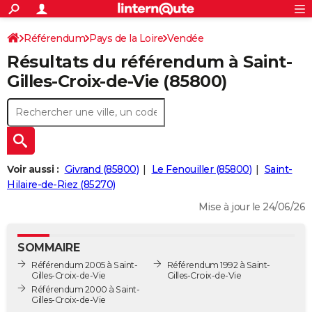
ACTUALITÉS
Connexion
S'inscrire
Référendum
Pays de la Loire
Vendée
Rechercher
Société
Education
Villes
Politique
Faits Divers
Monde
+
SPORT
Résultats du référendum à Saint-
Saint-Gilles-Croix-de-Vie
Football
Cyclisme
Forum
Coupe du monde 2026
Tennis
Rugby
CULTURE
Gilles-Croix-de-Vie (85800)
TNT
Cinéma
Musique
Programme TV
Streaming
Sorties cinéma
+
FINANCE
Impôts
Immobilier
Banque
Crédit
Retraite
Epargne
Risques naturels par ville
Assurance
AUTO
Réserver un essai
Berlines
Forum auto
Essais
Citadines
SUV
+
HIGH-TECH
Voir aussi :
Givrand (85800)
Le Fenouiller (85800)
Saint-
Meilleur smartphone
Ordinateurs
Guide high-tech
Mobiles
Internet
Jeux vidéo
+
Hilaire-de-Riez (85270)
BRICOLAGE
Mise à jour le 24/06/26
Aménagement intérieur
Cuisine
Jardinage
+
Forum
Extérieur
Salle de bains
Rangement
WEEK-END
Escapades
Expositions
Week-end nature
Guides de France
Patrimoine
Musées
+
LIFESTYLE
SOMMAIRE
Référendum 2005 à Saint-
Référendum 1992 à Saint-
Bien-être
Mode
+
Art de vivre
Loisirs
Modes de vie
SANTE
Gilles-Croix-de-Vie
Gilles-Croix-de-Vie
Référendum 2000 à Saint-
Guide de la santé
Médicaments
+
Alimentation
Maladies
Sommeil
Gilles-Croix-de-Vie
VOYAGE