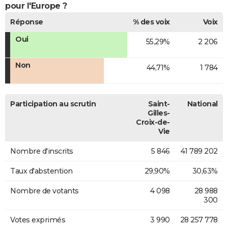
pour l'Europe ?
Réponse
% des voix
Voix
Oui
55,29%
2 206
Non
44,71%
1 784
Participation au scrutin
Saint-
National
Gilles-
Croix-de-
Vie
Nombre d'inscrits
5 846
41 789 202
Taux d'abstention
29,90%
30,63%
Nombre de votants
4 098
28 988
300
Votes exprimés
3 990
28 257 778