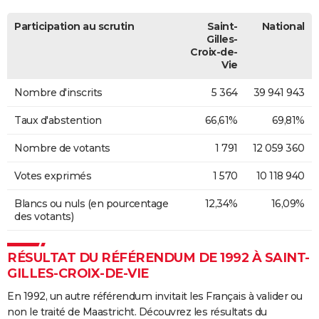
Participation au scrutin
Saint-
National
Gilles-
Croix-de-
Vie
Nombre d'inscrits
5 364
39 941 943
Taux d'abstention
66,61%
69,81%
Nombre de votants
1 791
12 059 360
Votes exprimés
1 570
10 118 940
Blancs ou nuls (en pourcentage
12,34%
16,09%
des votants)
RÉSULTAT DU RÉFÉRENDUM DE 1992 À SAINT-
GILLES-CROIX-DE-VIE
En 1992, un autre référendum invitait les Français à valider ou
non le traité de Maastricht. Découvrez les résultats du