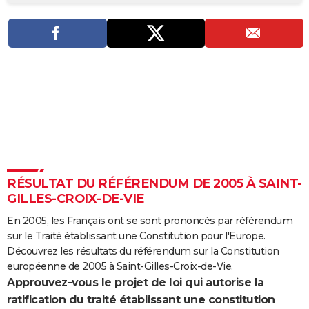
City break
Voyage de noces
Climat
Destinations
Voyage nature
Forum
+
PHOTO
GUIDES D'ACHAT
BONS PLANS
CARTE DE VOEUX
Carte Bonne année
Carte Pâques
Carte de Noël
Carte Saint-Valentin
Carte d'anniversaire
DICTIONNAIRE
Biographies
Expressions
Dictionnaire
Citations
Proverbes
PROGRAMME TV
RÉSULTAT DU RÉFÉRENDUM DE 2005 À SAINT-
COPAINS D'AVANT
GILLES-CROIX-DE-VIE
Se connecter
Collèges
Universités
Service militaire
S'inscrire
Lycées
Primaires
Entreprises
Avis de recherche
AVIS DE DÉCÈS
En 2005, les Français ont se sont prononcés par référendum
sur le Traité établissant une Constitution pour l'Europe.
FORUM
Découvrez les résultats du référendum sur la Constitution
Lifestyle
Sport
Television
Cinema
Bricolage
Culture
Auto
Voyage
européenne de 2005 à Saint-Gilles-Croix-de-Vie.
Approuvez-vous le projet de loi qui autorise la
ratification du traité établissant une constitution