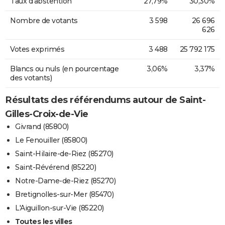
Taux d'abstention
27,79%
30,30%
Nombre de votants
3 598
26 696
626
Votes exprimés
3 488
25 792 175
Blancs ou nuls (en pourcentage
3,06%
3,37%
des votants)
Résultats des référendums autour de Saint-
Gilles-Croix-de-Vie
Givrand (85800)
Le Fenouiller (85800)
Saint-Hilaire-de-Riez (85270)
Saint-Révérend (85220)
Notre-Dame-de-Riez (85270)
Bretignolles-sur-Mer (85470)
L'Aiguillon-sur-Vie (85220)
Toutes les villes