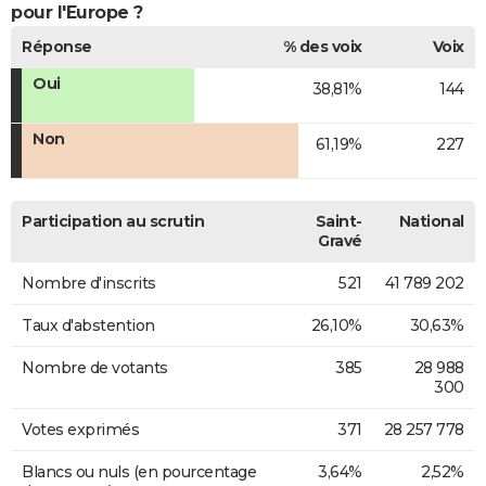
pour l'Europe ?
Réponse
% des voix
Voix
Oui
38,81%
144
Non
61,19%
227
Participation au scrutin
Saint-
National
Gravé
Nombre d'inscrits
521
41 789 202
Taux d'abstention
26,10%
30,63%
Nombre de votants
385
28 988
300
Votes exprimés
371
28 257 778
Blancs ou nuls (en pourcentage
3,64%
2,52%