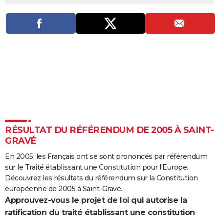
City break
Voyage de noces
Climat
Destinations
Voyage nature
Forum
+
PHOTO
GUIDES D'ACHAT
BONS PLANS
CARTE DE VOEUX
Carte Bonne année
Carte Pâques
Carte de Noël
Carte Saint-Valentin
Carte d'anniversaire
DICTIONNAIRE
Biographies
Expressions
Dictionnaire
Citations
Proverbes
PROGRAMME TV
RÉSULTAT DU RÉFÉRENDUM DE 2005 À SAINT-
COPAINS D'AVANT
GRAVÉ
Se connecter
Collèges
Universités
Service militaire
S'inscrire
Lycées
Primaires
Entreprises
Avis de recherche
AVIS DE DÉCÈS
En 2005, les Français ont se sont prononcés par référendum
sur le Traité établissant une Constitution pour l'Europe.
FORUM
Découvrez les résultats du référendum sur la Constitution
Lifestyle
Sport
Television
Cinema
Bricolage
Culture
Auto
Voyage
européenne de 2005 à Saint-Gravé.
Approuvez-vous le projet de loi qui autorise la
ratification du traité établissant une constitution