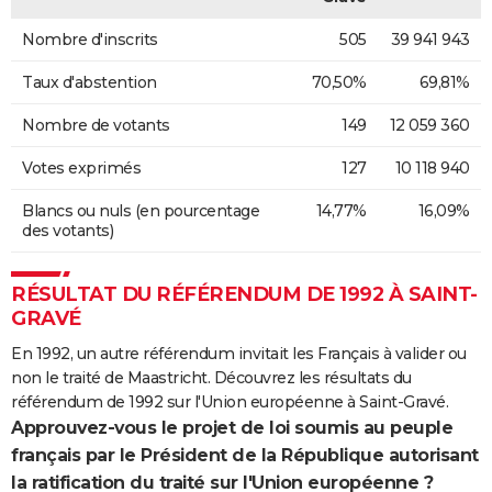
Nombre d'inscrits
505
39 941 943
Taux d'abstention
70,50%
69,81%
Nombre de votants
149
12 059 360
Votes exprimés
127
10 118 940
Blancs ou nuls (en pourcentage
14,77%
16,09%
des votants)
RÉSULTAT DU RÉFÉRENDUM DE 1992 À SAINT-
GRAVÉ
En 1992, un autre référendum invitait les Français à valider ou
non le traité de Maastricht. Découvrez les résultats du
référendum de 1992 sur l'Union européenne à Saint-Gravé.
Approuvez-vous le projet de loi soumis au peuple
français par le Président de la République autorisant
la ratification du traité sur l'Union européenne ?