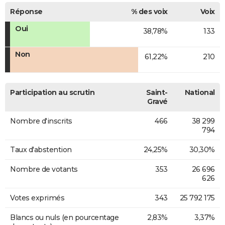
Réponse
% des voix
Voix
Oui
38,78%
133
Non
61,22%
210
Participation au scrutin
Saint-
National
Gravé
Nombre d'inscrits
466
38 299
794
Taux d'abstention
24,25%
30,30%
Nombre de votants
353
26 696
626
Votes exprimés
343
25 792 175
Blancs ou nuls (en pourcentage
2,83%
3,37%