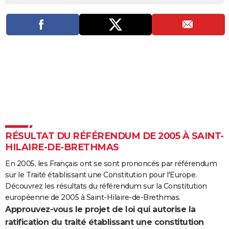
City break
Voyage de noces
Climat
Destinations
Voyage nature
Forum
+
PHOTO
GUIDES D'ACHAT
BONS PLANS
CARTE DE VOEUX
Carte Bonne année
Carte Pâques
Carte de Noël
Carte Saint-Valentin
Carte d'anniversaire
DICTIONNAIRE
Biographies
Expressions
Dictionnaire
Citations
Proverbes
PROGRAMME TV
RÉSULTAT DU RÉFÉRENDUM DE 2005 À SAINT-
COPAINS D'AVANT
HILAIRE-DE-BRETHMAS
Se connecter
Collèges
Universités
Service militaire
S'inscrire
Lycées
Primaires
Entreprises
Avis de recherche
AVIS DE DÉCÈS
En 2005, les Français ont se sont prononcés par référendum
sur le Traité établissant une Constitution pour l'Europe.
FORUM
Découvrez les résultats du référendum sur la Constitution
Lifestyle
Sport
Television
Cinema
Bricolage
Culture
Auto
Voyage
européenne de 2005 à Saint-Hilaire-de-Brethmas.
Approuvez-vous le projet de loi qui autorise la
ratification du traité établissant une constitution