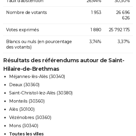
Taux d'abstention
26,44%
30,30%
Nombre de votants
1 953
26 696
626
Votes exprimés
1 880
25 792 175
Blancs ou nuls (en pourcentage
3,74%
3,37%
des votants)
Résultats des référendums autour de Saint-
Hilaire-de-Brethmas
Méjannes-lès-Alès (30340)
Deaux (30360)
Saint-Christol-lez-Alès (30380)
Monteils (30360)
Alès (30100)
Vézénobres (30360)
Mons (30340)
Toutes les villes