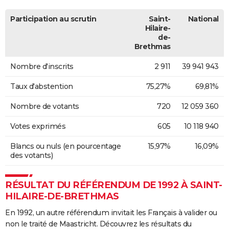
Participation au scrutin
Saint-
National
Hilaire-
de-
Brethmas
Nombre d'inscrits
2 911
39 941 943
Taux d'abstention
75,27%
69,81%
Nombre de votants
720
12 059 360
Votes exprimés
605
10 118 940
Blancs ou nuls (en pourcentage
15,97%
16,09%
des votants)
RÉSULTAT DU RÉFÉRENDUM DE 1992 À SAINT-
HILAIRE-DE-BRETHMAS
En 1992, un autre référendum invitait les Français à valider ou
non le traité de Maastricht. Découvrez les résultats du