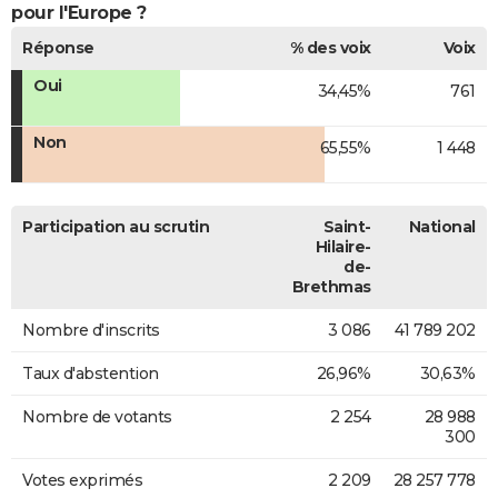
pour l'Europe ?
Réponse
% des voix
Voix
Oui
34,45%
761
Non
65,55%
1 448
Participation au scrutin
Saint-
National
Hilaire-
de-
Brethmas
Nombre d'inscrits
3 086
41 789 202
Taux d'abstention
26,96%
30,63%
Nombre de votants
2 254
28 988
300
Votes exprimés
2 209
28 257 778