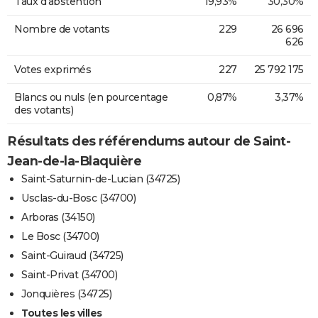
Taux d'abstention
19,93%
30,30%
Nombre de votants
229
26 696
626
Votes exprimés
227
25 792 175
Blancs ou nuls (en pourcentage
0,87%
3,37%
des votants)
Résultats des référendums autour de Saint-
Jean-de-la-Blaquière
Saint-Saturnin-de-Lucian (34725)
Usclas-du-Bosc (34700)
Arboras (34150)
Le Bosc (34700)
Saint-Guiraud (34725)
Saint-Privat (34700)
Jonquières (34725)
Toutes les villes