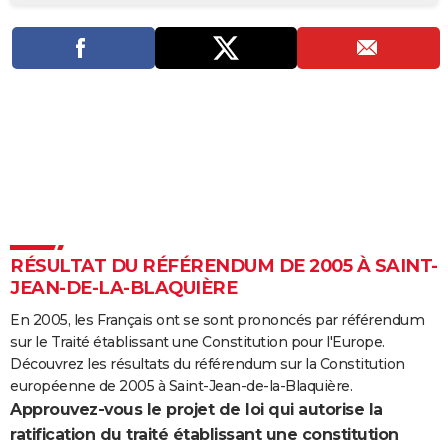
City break
Voyage de noces
Climat
Destinations
Voyage nature
Forum
+
PHOTO
GUIDES D'ACHAT
BONS PLANS
CARTE DE VOEUX
Carte Bonne année
Carte Pâques
Carte de Noël
Carte Saint-Valentin
Carte d'anniversaire
DICTIONNAIRE
Biographies
Expressions
Dictionnaire
Citations
Proverbes
PROGRAMME TV
RÉSULTAT DU RÉFÉRENDUM DE 2005 À SAINT-
COPAINS D'AVANT
JEAN-DE-LA-BLAQUIÈRE
Se connecter
Collèges
Universités
Service militaire
S'inscrire
Lycées
Primaires
Entreprises
Avis de recherche
AVIS DE DÉCÈS
En 2005, les Français ont se sont prononcés par référendum
sur le Traité établissant une Constitution pour l'Europe.
FORUM
Découvrez les résultats du référendum sur la Constitution
Lifestyle
Sport
Television
Cinema
Bricolage
Culture
Auto
Voyage
européenne de 2005 à Saint-Jean-de-la-Blaquière.
Approuvez-vous le projet de loi qui autorise la
ratification du traité établissant une constitution