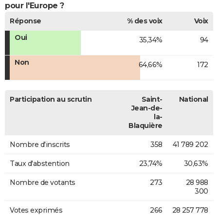
pour l'Europe ?
Réponse
% des voix
Voix
Oui
35,34%
94
Non
64,66%
172
Participation au scrutin
Saint-
National
Jean-de-
la-
Blaquière
Nombre d'inscrits
358
41 789 202
Taux d'abstention
23,74%
30,63%
Nombre de votants
273
28 988
300
Votes exprimés
266
28 257 778