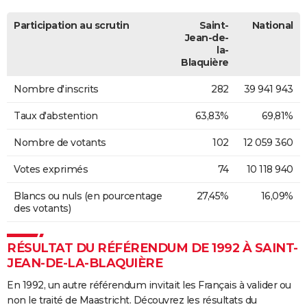
Participation au scrutin
Saint-
National
Jean-de-
la-
Blaquière
Nombre d'inscrits
282
39 941 943
Taux d'abstention
63,83%
69,81%
Nombre de votants
102
12 059 360
Votes exprimés
74
10 118 940
Blancs ou nuls (en pourcentage
27,45%
16,09%
des votants)
RÉSULTAT DU RÉFÉRENDUM DE 1992 À SAINT-
JEAN-DE-LA-BLAQUIÈRE
En 1992, un autre référendum invitait les Français à valider ou
non le traité de Maastricht. Découvrez les résultats du