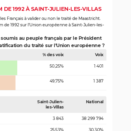
DE 1992 À SAINT-JULIEN-LES-VILLAS
es Français à valider ou non le traité de Maastricht.
m de 1992 sur l'Union européenne à Saint-Julien-les-
 soumis au peuple français par le Président
atification du traité sur l'Union européenne ?
% des voix
Voix
50,25%
1 401
49,75%
1 387
Saint-Julien-
National
les-Villas
3 843
38 299 794
25,53%
30,30%