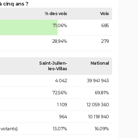
à cinq ans ?
% des voix
Voix
71,06%
685
28,94%
279
Saint-Julien-
National
les-Villas
4 042
39 941 943
72,56%
69,81%
1 109
12 059 360
964
10 118 940
 votants)
13,07%
16,09%