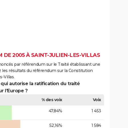
DE 2005 À SAINT-JULIEN-LES-VILLAS
noncés par référendum sur le Traité établissant une
 les résultats du référendum sur la Constitution
-Villas.
ui autorise la ratification du traité
r l'Europe ?
% des voix
Voix
47,84%
1 453
52,16%
1 584