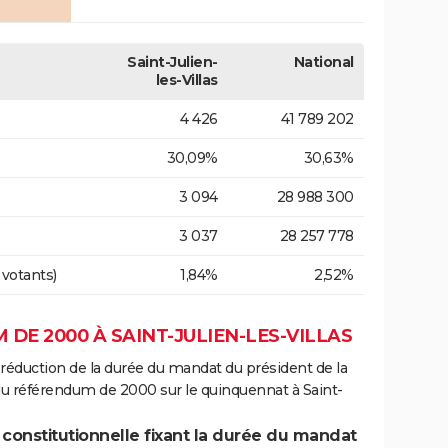
Saint-Julien-
National
les-Villas
4 426
41 789 202
30,09%
30,63%
3 094
28 988 300
3 037
28 257 778
 votants)
1,84%
2,52%
DE 2000 À SAINT-JULIEN-LES-VILLAS
 réduction de la durée du mandat du président de la
du référendum de 2000 sur le quinquennat à Saint-
 constitutionnelle fixant la durée du mandat