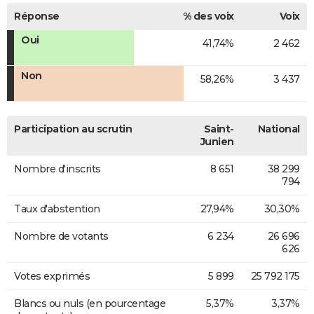
Réponse
% des voix
Voix
Oui
41,74%
2 462
Non
58,26%
3 437
Participation au scrutin
Saint-
National
Junien
Nombre d'inscrits
8 651
38 299
794
Taux d'abstention
27,94%
30,30%
Nombre de votants
6 234
26 696
626
Votes exprimés
5 899
25 792 175
Blancs ou nuls (en pourcentage
5,37%
3,37%