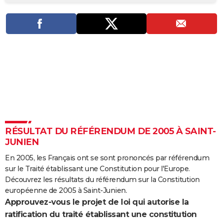
City break
Voyage de noces
Climat
Destinations
Voyage nature
Forum
+
PHOTO
GUIDES D'ACHAT
BONS PLANS
CARTE DE VOEUX
Carte Bonne année
Carte Pâques
Carte de Noël
Carte Saint-Valentin
Carte d'anniversaire
DICTIONNAIRE
Biographies
Expressions
Dictionnaire
Citations
Proverbes
PROGRAMME TV
RÉSULTAT DU RÉFÉRENDUM DE 2005 À SAINT-
COPAINS D'AVANT
JUNIEN
Se connecter
Collèges
Universités
Service militaire
S'inscrire
Lycées
Primaires
Entreprises
Avis de recherche
AVIS DE DÉCÈS
En 2005, les Français ont se sont prononcés par référendum
sur le Traité établissant une Constitution pour l'Europe.
FORUM
Découvrez les résultats du référendum sur la Constitution
Lifestyle
Sport
Television
Cinema
Bricolage
Culture
Auto
Voyage
européenne de 2005 à Saint-Junien.
Approuvez-vous le projet de loi qui autorise la
ratification du traité établissant une constitution