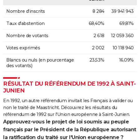
Nombre d'inscrits
8 284
39 941 943
Taux d'abstention
68,40%
69,81%
Nombre de votants
2 618
12 059 360
Votes exprimés
2 002
10 118 940
Blancs ou nuls (en pourcentage
23,53%
16,09%
des votants)
RÉSULTAT DU RÉFÉRENDUM DE 1992 À SAINT-
JUNIEN
En 1992, un autre référendum invitait les Français à valider ou
non le traité de Maastricht. Découvrez les résultats du
référendum de 1992 sur l'Union européenne à Saint-Junien.
Approuvez-vous le projet de loi soumis au peuple
français par le Président de la République autorisant
la ratification du traité sur l'Union européenne ?