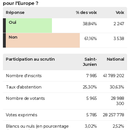
pour l'Europe ?
Réponse
% des voix
Voix
Oui
38,84%
2 247
Non
61,16%
3 538
Participation au scrutin
Saint-
National
Junien
Nombre d'inscrits
7 985
41 789 202
Taux d'abstention
25,30%
30,63%
Nombre de votants
5 965
28 988
300
Votes exprimés
5 785
28 257 778
Blancs ou nuls (en pourcentage
3,02%
2,52%