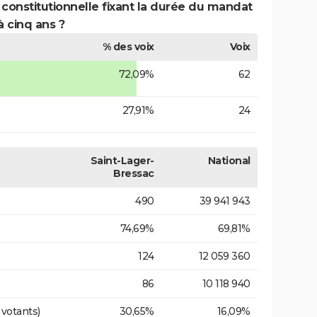
 constitutionnelle fixant la durée du mandat
à cinq ans ?
% des voix
Voix
72,09%
62
27,91%
24
Saint-Lager-
National
Bressac
490
39 941 943
74,69%
69,81%
124
12 059 360
86
10 118 940
 votants)
30,65%
16,09%