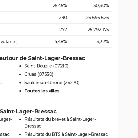
25,45%
30,30%
290
26 696 626
277
25 792 175
 votants)
4,48%
3,37%
autour de Saint-Lager-Bressac
Saint-Bauzile (07210)
Cruas (07350)
c
Saulce-sur-Rhône (26270)
Toutes les villes
à Saint-Lager-Bressac
Lager-
Résultats du brevet à Saint-Lager-
Bressac
essac
Résultats du BTS à Saint-Lager-Bressac