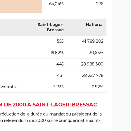
64,04%
276
Saint-Lager-
National
Bressac
555
41 789 202
19,82%
30,63%
445
28 988 300
431
28 257 778
 votants)
3,15%
2,52%
 DE 2000 À SAINT-LAGER-BRESSAC
 réduction de la durée du mandat du président de la
du référendum de 2000 sur le quinquennat à Saint-