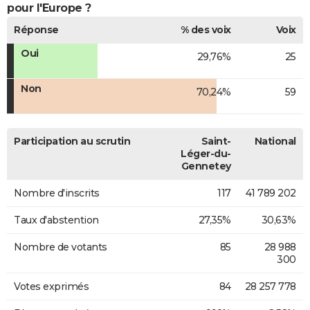
pour l'Europe ?
Réponse
% des voix
Voix
Oui
29,76%
25
Non
70,24%
59
Participation au scrutin
Saint-
National
Léger-du-
Gennetey
Nombre d'inscrits
117
41 789 202
Taux d'abstention
27,35%
30,63%
Nombre de votants
85
28 988
300
Votes exprimés
84
28 257 778