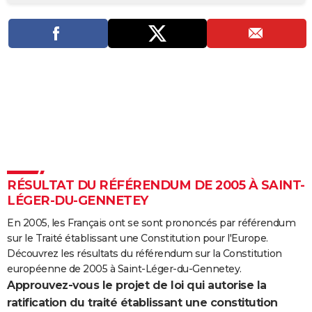
City break
Voyage de noces
Climat
Destinations
Voyage nature
Forum
+
PHOTO
GUIDES D'ACHAT
BONS PLANS
CARTE DE VOEUX
Carte Bonne année
Carte Pâques
Carte de Noël
Carte Saint-Valentin
Carte d'anniversaire
DICTIONNAIRE
Biographies
Expressions
Dictionnaire
Citations
Proverbes
PROGRAMME TV
RÉSULTAT DU RÉFÉRENDUM DE 2005 À SAINT-
COPAINS D'AVANT
LÉGER-DU-GENNETEY
Se connecter
Collèges
Universités
Service militaire
S'inscrire
Lycées
Primaires
Entreprises
Avis de recherche
AVIS DE DÉCÈS
En 2005, les Français ont se sont prononcés par référendum
sur le Traité établissant une Constitution pour l'Europe.
FORUM
Découvrez les résultats du référendum sur la Constitution
Lifestyle
Sport
Television
Cinema
Bricolage
Culture
Auto
Voyage
européenne de 2005 à Saint-Léger-du-Gennetey.
Approuvez-vous le projet de loi qui autorise la
ratification du traité établissant une constitution