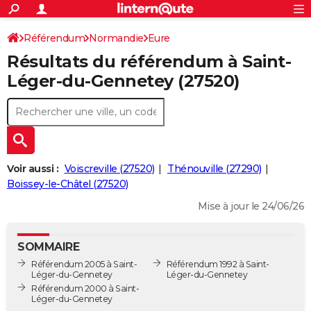
ACTUALITÉS
Connexion
S'inscrire
Référendum
Normandie
Eure
Rechercher
Société
Education
Villes
Politique
Faits Divers
Monde
+
SPORT
Résultats du référendum à Saint-
Saint-Léger-du-Gennetey
Football
Cyclisme
Forum
Coupe du monde 2026
Tennis
Rugby
CULTURE
Léger-du-Gennetey (27520)
TNT
Cinéma
Musique
Programme TV
Streaming
Sorties cinéma
+
FINANCE
Impôts
Immobilier
Banque
Crédit
Retraite
Epargne
Risques naturels par ville
Assurance
AUTO
Réserver un essai
Berlines
Forum auto
Essais
Citadines
SUV
+
HIGH-TECH
Voir aussi :
Voiscreville (27520)
Thénouville (27290)
Meilleur smartphone
Ordinateurs
Guide high-tech
Mobiles
Internet
Jeux vidéo
+
Boissey-le-Châtel (27520)
BRICOLAGE
Mise à jour le 24/06/26
Aménagement intérieur
Cuisine
Jardinage
+
Forum
Extérieur
Salle de bains
Rangement
WEEK-END
Escapades
Expositions
Week-end nature
Guides de France
Patrimoine
Musées
+
LIFESTYLE
SOMMAIRE
Référendum 2005 à Saint-
Référendum 1992 à Saint-
Bien-être
Mode
+
Art de vivre
Loisirs
Modes de vie
SANTE
Léger-du-Gennetey
Léger-du-Gennetey
Référendum 2000 à Saint-
Guide de la santé
Médicaments
+
Alimentation
Maladies
Sommeil
Léger-du-Gennetey
VOYAGE