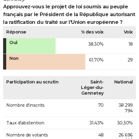
Approuvez-vous le projet de loi soumis au peuple
français par le Président de la République autorisant
la ratification du traité sur l'Union européenne ?
Réponse
% des voix
Voix
Oui
38,30%
18
Non
61,70%
29
Participation au scrutin
Saint-
National
Léger-du-
Gennetey
Nombre d'inscrits
70
38 299
794
Taux d'abstention
31,43%
30,30%
Nombre de votants
48
26 696