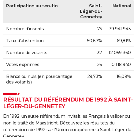
Participation au scrutin
Saint-
National
Léger-du-
Gennetey
Nombre d'inscrits
75
39 941 943
Taux d'abstention
50,67%
69,81%
Nombre de votants
37
12 059 360
Votes exprimés
26
10 118 940
Blancs ou nuls (en pourcentage
29,73%
16,09%
des votants)
RÉSULTAT DU RÉFÉRENDUM DE 1992 À SAINT-
LÉGER-DU-GENNETEY
En 1992, un autre référendum invitait les Français à valider ou
non le traité de Maastricht. Découvrez les résultats du
référendum de 1992 sur l'Union européenne à Saint-Léger-du-
Gennetey.