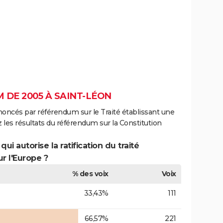
 DE 2005 À SAINT-LÉON
noncés par référendum sur le Traité établissant une
 les résultats du référendum sur la Constitution
ui autorise la ratification du traité
r l'Europe ?
% des voix
Voix
33,43%
111
66,57%
221