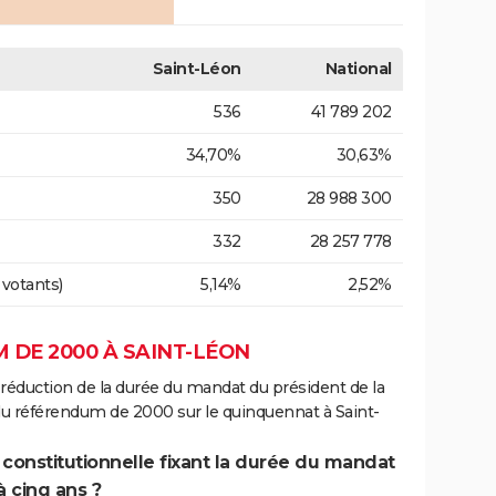
Saint-Léon
National
536
41 789 202
34,70%
30,63%
350
28 988 300
332
28 257 778
 votants)
5,14%
2,52%
 DE 2000 À SAINT-LÉON
 réduction de la durée du mandat du président de la
du référendum de 2000 sur le quinquennat à Saint-
 constitutionnelle fixant la durée du mandat
à cinq ans ?