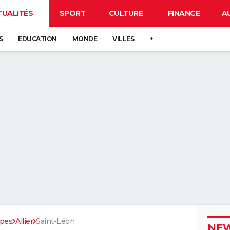
TUALITÉS
SPORT
CULTURE
FINANCE
A
S
EDUCATION
MONDE
VILLES
+
pes
Allier
Saint-Léon
NEW