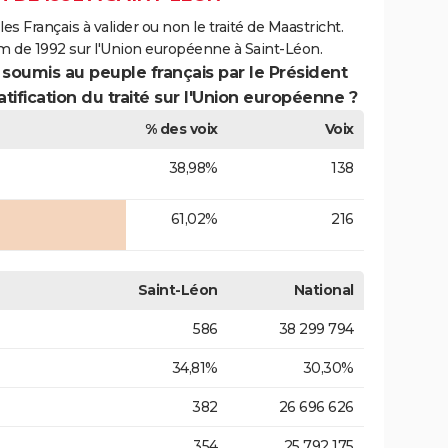
es Français à valider ou non le traité de Maastricht.
m de 1992 sur l'Union européenne à Saint-Léon.
 soumis au peuple français par le Président
atification du traité sur l'Union européenne ?
% des voix
Voix
38,98%
138
61,02%
216
Saint-Léon
National
586
38 299 794
34,81%
30,30%
382
26 696 626
354
25 792 175