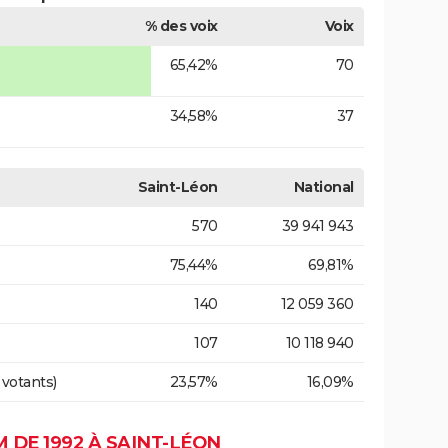
% des voix
Voix
65,42%
70
34,58%
37
Saint-Léon
National
570
39 941 943
75,44%
69,81%
140
12 059 360
107
10 118 940
 votants)
23,57%
16,09%
DE 1992 À SAINT-LÉON