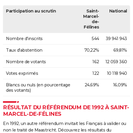
Participation au scrutin
Saint-
National
Marcel-
de-
Félines
Nombre d'inscrits
544
39 941 943
Taux d'abstention
70,22%
69,81%
Nombre de votants
162
12 059 360
Votes exprimés
122
10 118 940
Blancs ou nuls (en pourcentage
24,69%
16,09%
des votants)
RÉSULTAT DU RÉFÉRENDUM DE 1992 À SAINT-
MARCEL-DE-FÉLINES
En 1992, un autre référendum invitait les Français à valider ou
non le traité de Maastricht. Découvrez les résultats du