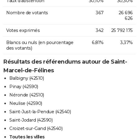
Taux d'abstention
30,10%
30,30%
Nombre de votants
367
26 696
626
Votes exprimés
342
25 792 175
Blancs ou nuls (en pourcentage
6,81%
3,37%
des votants)
Résultats des référendums autour de Saint-
Marcel-de-Félines
Balbigny (42510)
Pinay (42590)
Néronde (42510)
Neulise (42590)
Saint-Just-la-Pendue (42540)
Saint-Jodard (42590)
Croizet-sur-Gand (42540)
Toutes les villes