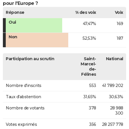
pour l'Europe ?
Réponse
% des voix
Voix
Oui
47,47%
169
Non
52,53%
187
Participation au scrutin
Saint-
National
Marcel-
de-
Félines
Nombre d'inscrits
553
41 789 202
Taux d'abstention
31,65%
30,63%
Nombre de votants
378
28 988
300
Votes exprimés
356
28 257 778