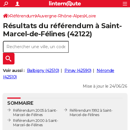
ACTUALITÉS
Connexion
S'inscrire
Référendum
Auvergne-Rhône-Alpes
Loire
Rechercher
Société
Education
Villes
Politique
Faits Divers
Monde
+
SPORT
Résultats du référendum à Saint-
Saint-Marcel-de-Félines
Football
Cyclisme
Forum
Coupe du monde 2026
Tennis
Rugby
CULTURE
Marcel-de-Félines (42122)
TNT
Cinéma
Musique
Programme TV
Streaming
Sorties cinéma
+
FINANCE
Impôts
Immobilier
Banque
Crédit
Retraite
Epargne
Risques naturels par ville
Assurance
AUTO
Réserver un essai
Berlines
Forum auto
Essais
Citadines
SUV
+
HIGH-TECH
Voir aussi :
Balbigny (42510)
Pinay (42590)
Néronde
Meilleur smartphone
Ordinateurs
Guide high-tech
Mobiles
Internet
Jeux vidéo
+
(42510)
BRICOLAGE
Mise à jour le 24/06/26
Aménagement intérieur
Cuisine
Jardinage
+
Forum
Extérieur
Salle de bains
Rangement
WEEK-END
Escapades
Expositions
Week-end nature
Guides de France
Patrimoine
Musées
+
LIFESTYLE
SOMMAIRE
Référendum 2005 à Saint-
Référendum 1992 à Saint-
Bien-être
Mode
+
Art de vivre
Loisirs
Modes de vie
SANTE
Marcel-de-Félines
Marcel-de-Félines
Référendum 2000 à Saint-
Guide de la santé
Médicaments
+
Alimentation
Maladies
Sommeil
Marcel-de-Félines
VOYAGE