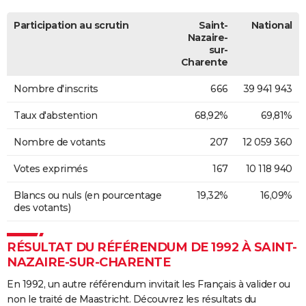
Participation au scrutin
Saint-
National
Nazaire-
sur-
Charente
Nombre d'inscrits
666
39 941 943
Taux d'abstention
68,92%
69,81%
Nombre de votants
207
12 059 360
Votes exprimés
167
10 118 940
Blancs ou nuls (en pourcentage
19,32%
16,09%
des votants)
RÉSULTAT DU RÉFÉRENDUM DE 1992 À SAINT-
NAZAIRE-SUR-CHARENTE
En 1992, un autre référendum invitait les Français à valider ou
non le traité de Maastricht. Découvrez les résultats du