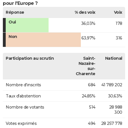
pour l'Europe ?
Réponse
% des voix
Voix
Oui
36,03%
178
Non
63,97%
316
Participation au scrutin
Saint-
National
Nazaire-
sur-
Charente
Nombre d'inscrits
684
41 789 202
Taux d'abstention
24,85%
30,63%
Nombre de votants
514
28 988
300
Votes exprimés
494
28 257 778