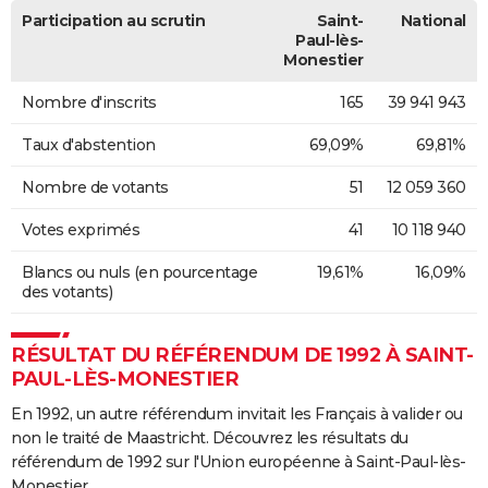
Participation au scrutin
Saint-
National
Paul-lès-
Monestier
Nombre d'inscrits
165
39 941 943
Taux d'abstention
69,09%
69,81%
Nombre de votants
51
12 059 360
Votes exprimés
41
10 118 940
Blancs ou nuls (en pourcentage
19,61%
16,09%
des votants)
RÉSULTAT DU RÉFÉRENDUM DE 1992 À SAINT-
PAUL-LÈS-MONESTIER
En 1992, un autre référendum invitait les Français à valider ou
non le traité de Maastricht. Découvrez les résultats du
référendum de 1992 sur l'Union européenne à Saint-Paul-lès-
Monestier.