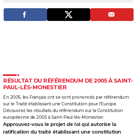
City break
Voyage de noces
Climat
Destinations
Voyage nature
Forum
+
PHOTO
GUIDES D'ACHAT
BONS PLANS
CARTE DE VOEUX
Carte Bonne année
Carte Pâques
Carte de Noël
Carte Saint-Valentin
Carte d'anniversaire
DICTIONNAIRE
Biographies
Expressions
Dictionnaire
Citations
Proverbes
PROGRAMME TV
RÉSULTAT DU RÉFÉRENDUM DE 2005 À SAINT-
COPAINS D'AVANT
PAUL-LÈS-MONESTIER
Se connecter
Collèges
Universités
Service militaire
S'inscrire
Lycées
Primaires
Entreprises
Avis de recherche
AVIS DE DÉCÈS
En 2005, les Français ont se sont prononcés par référendum
sur le Traité établissant une Constitution pour l'Europe.
FORUM
Découvrez les résultats du référendum sur la Constitution
Lifestyle
Sport
Television
Cinema
Bricolage
Culture
Auto
Voyage
européenne de 2005 à Saint-Paul-lès-Monestier.
Approuvez-vous le projet de loi qui autorise la
ratification du traité établissant une constitution