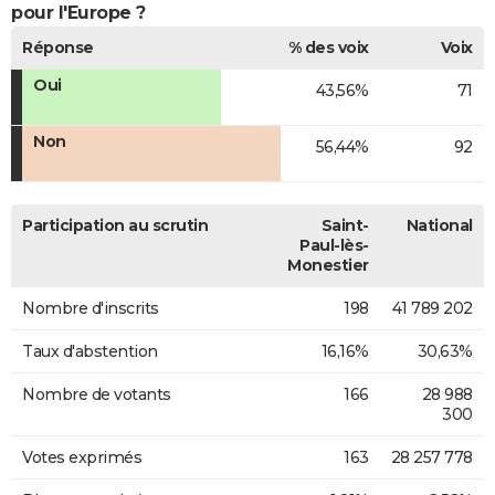
pour l'Europe ?
Réponse
% des voix
Voix
Oui
43,56%
71
Non
56,44%
92
Participation au scrutin
Saint-
National
Paul-lès-
Monestier
Nombre d'inscrits
198
41 789 202
Taux d'abstention
16,16%
30,63%
Nombre de votants
166
28 988
300
Votes exprimés
163
28 257 778