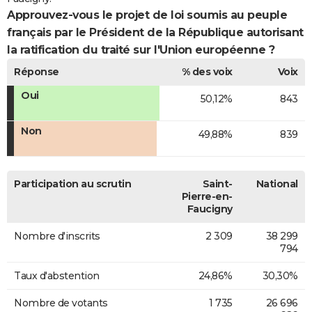
Approuvez-vous le projet de loi soumis au peuple
français par le Président de la République autorisant
la ratification du traité sur l'Union européenne ?
Réponse
% des voix
Voix
Oui
50,12%
843
Non
49,88%
839
Participation au scrutin
Saint-
National
Pierre-en-
Faucigny
Nombre d'inscrits
2 309
38 299
794
Taux d'abstention
24,86%
30,30%
Nombre de votants
1 735
26 696