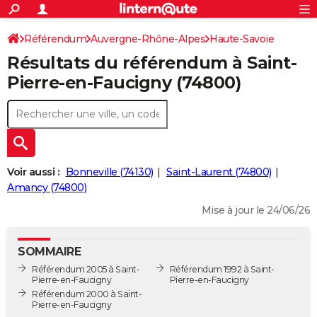
ACTUALITÉS
Connexion
S'inscrire
Référendum
Auvergne-Rhône-Alpes
Haute-Savoie
Rechercher
Société
Education
Villes
Politique
Faits Divers
Monde
+
SPORT
Résultats du référendum à Saint-
Saint-Pierre-en-Faucigny
Football
Cyclisme
Forum
Coupe du monde 2026
Tennis
Rugby
CULTURE
Pierre-en-Faucigny (74800)
TNT
Cinéma
Musique
Programme TV
Streaming
Sorties cinéma
+
FINANCE
Impôts
Immobilier
Banque
Crédit
Retraite
Epargne
Risques naturels par ville
Assurance
AUTO
Réserver un essai
Berlines
Forum auto
Essais
Citadines
SUV
+
HIGH-TECH
Voir aussi :
Bonneville (74130)
Saint-Laurent (74800)
Meilleur smartphone
Ordinateurs
Guide high-tech
Mobiles
Internet
Jeux vidéo
+
Amancy (74800)
BRICOLAGE
Mise à jour le 24/06/26
Aménagement intérieur
Cuisine
Jardinage
+
Forum
Extérieur
Salle de bains
Rangement
WEEK-END
Escapades
Expositions
Week-end nature
Guides de France
Patrimoine
Musées
+
LIFESTYLE
SOMMAIRE
Référendum 2005 à Saint-
Référendum 1992 à Saint-
Bien-être
Mode
+
Art de vivre
Loisirs
Modes de vie
SANTE
Pierre-en-Faucigny
Pierre-en-Faucigny
Référendum 2000 à Saint-
Guide de la santé
Médicaments
+
Alimentation
Maladies
Sommeil
Pierre-en-Faucigny
VOYAGE