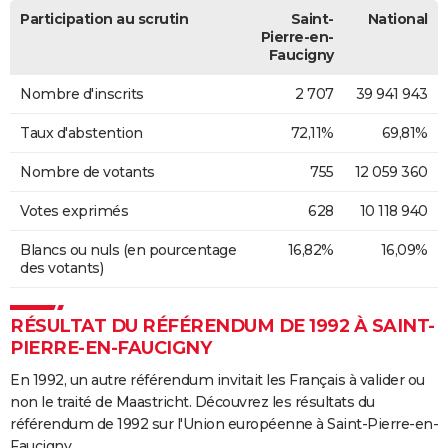
Participation au scrutin
Saint-
National
Pierre-en-
Faucigny
Nombre d'inscrits
2 707
39 941 943
Taux d'abstention
72,11%
69,81%
Nombre de votants
755
12 059 360
Votes exprimés
628
10 118 940
Blancs ou nuls (en pourcentage
16,82%
16,09%
des votants)
RÉSULTAT DU RÉFÉRENDUM DE 1992 À SAINT-
PIERRE-EN-FAUCIGNY
En 1992, un autre référendum invitait les Français à valider ou
non le traité de Maastricht. Découvrez les résultats du
référendum de 1992 sur l'Union européenne à Saint-Pierre-en-
Faucigny.