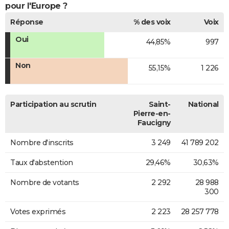
pour l'Europe ?
Réponse
% des voix
Voix
Oui
44,85%
997
Non
55,15%
1 226
Participation au scrutin
Saint-
National
Pierre-en-
Faucigny
Nombre d'inscrits
3 249
41 789 202
Taux d'abstention
29,46%
30,63%
Nombre de votants
2 292
28 988
300
Votes exprimés
2 223
28 257 778