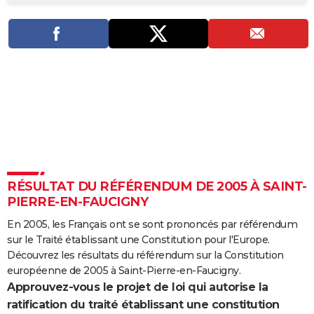
City break
Voyage de noces
Climat
Destinations
Voyage nature
Forum
+
PHOTO
GUIDES D'ACHAT
BONS PLANS
CARTE DE VOEUX
Carte Bonne année
Carte Pâques
Carte de Noël
Carte Saint-Valentin
Carte d'anniversaire
DICTIONNAIRE
Biographies
Expressions
Dictionnaire
Citations
Proverbes
PROGRAMME TV
RÉSULTAT DU RÉFÉRENDUM DE 2005 À SAINT-
COPAINS D'AVANT
PIERRE-EN-FAUCIGNY
Se connecter
Collèges
Universités
Service militaire
S'inscrire
Lycées
Primaires
Entreprises
Avis de recherche
AVIS DE DÉCÈS
En 2005, les Français ont se sont prononcés par référendum
sur le Traité établissant une Constitution pour l'Europe.
FORUM
Découvrez les résultats du référendum sur la Constitution
Lifestyle
Sport
Television
Cinema
Bricolage
Culture
Auto
Voyage
européenne de 2005 à Saint-Pierre-en-Faucigny.
Approuvez-vous le projet de loi qui autorise la
ratification du traité établissant une constitution