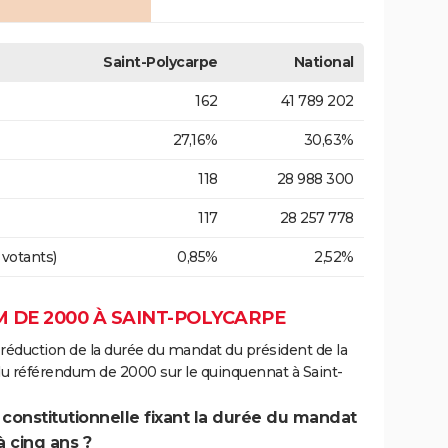
Saint-Polycarpe
National
162
41 789 202
27,16%
30,63%
118
28 988 300
117
28 257 778
 votants)
0,85%
2,52%
 DE 2000 À SAINT-POLYCARPE
 réduction de la durée du mandat du président de la
du référendum de 2000 sur le quinquennat à Saint-
 constitutionnelle fixant la durée du mandat
à cinq ans ?