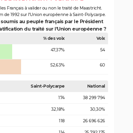
es Français à valider ou non le traité de Maastricht.
m de 1992 sur l'Union européenne à Saint-Polycarpe.
 soumis au peuple français par le Président
atification du traité sur l'Union européenne ?
% des voix
Voix
47,37%
54
52,63%
60
Saint-Polycarpe
National
174
38 299 794
32,18%
30,30%
118
26 696 626
114
25 792 175