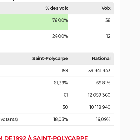
% des voix
Voix
76,00%
38
24,00%
12
Saint-Polycarpe
National
158
39 941 943
61,39%
69,81%
61
12 059 360
50
10 118 940
 votants)
18,03%
16,09%
 DE 1992 À SAINT-POLYCARPE