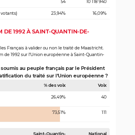
54
10 118 940
 votants)
23,94%
16,09%
DE 1992 À SAINT-QUANTIN-DE-
es Français à valider ou non le traité de Maastricht.
m de 1992 sur l'Union européenne à Saint-Quantin-
 soumis au peuple français par le Président
atification du traité sur l'Union européenne ?
% des voix
Voix
26,49%
40
73,51%
111
Saint-Quantin-
National