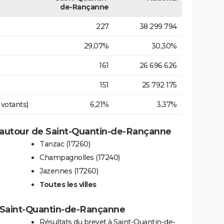
de-Rançanne
227
38 299 794
29,07%
30,30%
161
26 696 626
151
25 792 175
 votants)
6,21%
3,37%
autour de Saint-Quantin-de-Rançanne
Tanzac (17260)
Champagnolles (17240)
Jazennes (17260)
Toutes les villes
 à Saint-Quantin-de-Rançanne
Résultats du brevet à Saint-Quantin-de-