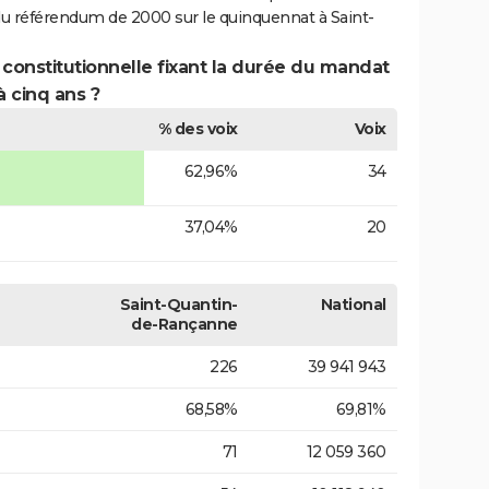
du référendum de 2000 sur le quinquennat à Saint-
 constitutionnelle fixant la durée du mandat
à cinq ans ?
% des voix
Voix
62,96%
34
37,04%
20
Saint-Quantin-
National
de-Rançanne
226
39 941 943
68,58%
69,81%
71
12 059 360