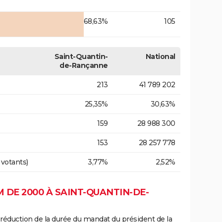
68,63%
105
Saint-Quantin-
National
de-Rançanne
213
41 789 202
25,35%
30,63%
159
28 988 300
153
28 257 778
 votants)
3,77%
2,52%
DE 2000 À SAINT-QUANTIN-DE-
 réduction de la durée du mandat du président de la