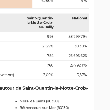
62,50%
475
Saint-Quentin-
National
la-Motte-Croix-
au-Bailly
996
38 299 794
21,29%
30,30%
784
26 696 626
760
25 792 175
 votants)
3,06%
3,37%
utour de Saint-Quentin-la-Motte-Croix-
Mers-les-Bains (80350)
Béthencourt-sur-Mer (80130)