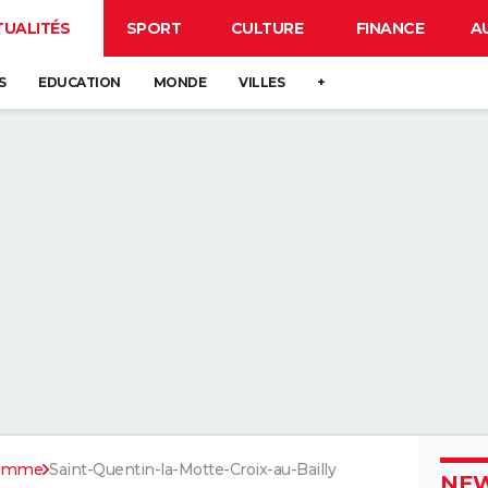
TUALITÉS
SPORT
CULTURE
FINANCE
A
S
EDUCATION
MONDE
VILLES
+
omme
Saint-Quentin-la-Motte-Croix-au-Bailly
NEW