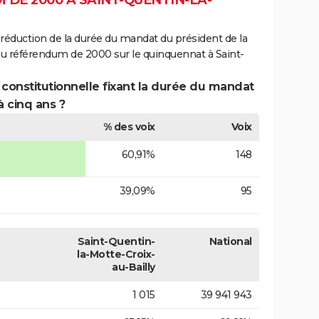
DE 2000 À SAINT-QUENTIN-LA-
 réduction de la durée du mandat du président de la
du référendum de 2000 sur le quinquennat à Saint-
 constitutionnelle fixant la durée du mandat
à cinq ans ?
% des voix
Voix
60,91%
148
39,09%
95
Saint-Quentin-
National
la-Motte-Croix-
au-Bailly
1 015
39 941 943