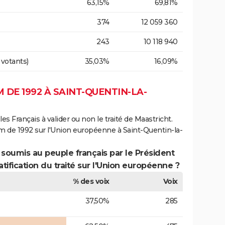
63,15%
69,81%
374
12 059 360
243
10 118 940
 votants)
35,03%
16,09%
DE 1992 À SAINT-QUENTIN-LA-
es Français à valider ou non le traité de Maastricht.
m de 1992 sur l'Union européenne à Saint-Quentin-la-
 soumis au peuple français par le Président
atification du traité sur l'Union européenne ?
% des voix
Voix
37,50%
285