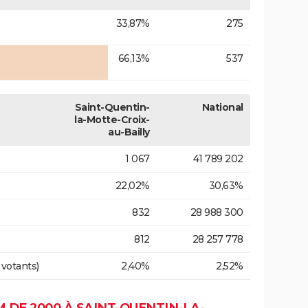
33,87%
275
66,13%
537
Saint-Quentin-
National
la-Motte-Croix-
au-Bailly
1 067
41 789 202
22,02%
30,63%
832
28 988 300
812
28 257 778
 votants)
2,40%
2,52%