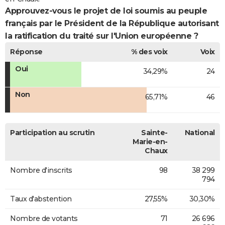
Approuvez-vous le projet de loi soumis au peuple
français par le Président de la République autorisant
la ratification du traité sur l'Union européenne ?
Réponse
% des voix
Voix
Oui
34,29%
24
Non
65,71%
46
Participation au scrutin
Sainte-
National
Marie-en-
Chaux
Nombre d'inscrits
98
38 299
794
Taux d'abstention
27,55%
30,30%
Nombre de votants
71
26 696