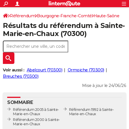
ACTUALITÉS
Connexion
S'inscrire
Référendum
Bourgogne-Franche-Comté
Haute-Saône
Rechercher
Société
Education
Villes
Politique
Faits Divers
Monde
+
SPORT
Résultats du référendum à Sainte-
Sainte-Marie-en-Chaux
Football
Cyclisme
Forum
Coupe du monde 2026
Tennis
Rugby
CULTURE
Marie-en-Chaux (70300)
TNT
Cinéma
Musique
Programme TV
Streaming
Sorties cinéma
+
FINANCE
Impôts
Immobilier
Banque
Crédit
Retraite
Epargne
Risques naturels par ville
Assurance
AUTO
Réserver un essai
Berlines
Forum auto
Essais
Citadines
SUV
+
HIGH-TECH
Voir aussi :
Abelcourt (70300)
Ormoiche (70300)
Meilleur smartphone
Ordinateurs
Guide high-tech
Mobiles
Internet
Jeux vidéo
+
Breuches (70300)
BRICOLAGE
Mise à jour le 24/06/26
Aménagement intérieur
Cuisine
Jardinage
+
Forum
Extérieur
Salle de bains
Rangement
WEEK-END
Escapades
Expositions
Week-end nature
Guides de France
Patrimoine
Musées
+
LIFESTYLE
SOMMAIRE
Référendum 2005 à Sainte-
Référendum 1992 à Sainte-
Bien-être
Mode
+
Art de vivre
Loisirs
Modes de vie
SANTE
Marie-en-Chaux
Marie-en-Chaux
Référendum 2000 à Sainte-
Guide de la santé
Médicaments
+
Alimentation
Maladies
Sommeil
Marie-en-Chaux
VOYAGE