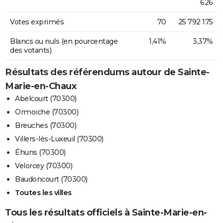
626
Votes exprimés
70
25 792 175
Blancs ou nuls (en pourcentage
1,41%
3,37%
des votants)
Résultats des référendums autour de Sainte-
Marie-en-Chaux
Abelcourt (70300)
Ormoiche (70300)
Breuches (70300)
Villers-lès-Luxeuil (70300)
Éhuns (70300)
Velorcey (70300)
Baudoncourt (70300)
Toutes les villes
Tous les résultats officiels à Sainte-Marie-en-