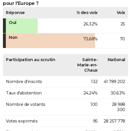
pour l'Europe ?
Réponse
% des voix
Voix
Oui
26,32%
25
Non
73,68%
70
Participation au scrutin
Sainte-
National
Marie-en-
Chaux
Nombre d'inscrits
132
41 789 202
Taux d'abstention
24,24%
30,63%
Nombre de votants
100
28 988
300
Votes exprimés
95
28 257 778