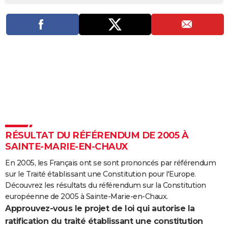
City break
Voyage de noces
Climat
Destinations
Voyage nature
Forum
+
PHOTO
GUIDES D'ACHAT
BONS PLANS
CARTE DE VOEUX
Carte Bonne année
Carte Pâques
Carte de Noël
Carte Saint-Valentin
Carte d'anniversaire
DICTIONNAIRE
Biographies
Expressions
Dictionnaire
Citations
Proverbes
PROGRAMME TV
RÉSULTAT DU RÉFÉRENDUM DE 2005 À
COPAINS D'AVANT
SAINTE-MARIE-EN-CHAUX
Se connecter
Collèges
Universités
Service militaire
S'inscrire
Lycées
Primaires
Entreprises
Avis de recherche
AVIS DE DÉCÈS
En 2005, les Français ont se sont prononcés par référendum
sur le Traité établissant une Constitution pour l'Europe.
FORUM
Découvrez les résultats du référendum sur la Constitution
Lifestyle
Sport
Television
Cinema
Bricolage
Culture
Auto
Voyage
européenne de 2005 à Sainte-Marie-en-Chaux.
Approuvez-vous le projet de loi qui autorise la
ratification du traité établissant une constitution