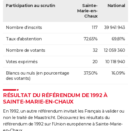
Participation au scrutin
Sainte-
National
Marie-en-
Chaux
Nombre d'inscrits
117
39 941 943
Taux d'abstention
72,65%
69,81%
Nombre de votants
32
12 059 360
Votes exprimés
20
10 118 940
Blancs ou nuls (en pourcentage
37,50%
16,09%
des votants)
RÉSULTAT DU RÉFÉRENDUM DE 1992 À
SAINTE-MARIE-EN-CHAUX
En 1992, un autre référendum invitait les Français à valider ou
non le traité de Maastricht. Découvrez les résultats du
référendum de 1992 sur l'Union européenne à Sainte-Marie-
en-Chaux.