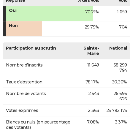
Réponse
% des voix
Voix
Oui
70,21%
1 659
Non
29,79%
704
Participation au scrutin
Sainte-
National
Marie
Nombre d'inscrits
11 649
38 299
794
Taux d'abstention
78,17%
30,30%
Nombre de votants
2 543
26 696
626
Votes exprimés
2 363
25 792 175
Blancs ou nuls (en pourcentage
7,08%
3,37%
des votants)