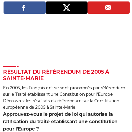
City break
Voyage de noces
Climat
Destinations
Voyage nature
Forum
+
PHOTO
GUIDES D'ACHAT
BONS PLANS
CARTE DE VOEUX
Carte Bonne année
Carte Pâques
Carte de Noël
Carte Saint-Valentin
Carte d'anniversaire
DICTIONNAIRE
Biographies
Expressions
Dictionnaire
Citations
Proverbes
PROGRAMME TV
RÉSULTAT DU RÉFÉRENDUM DE 2005 À
SAINTE-MARIE
COPAINS D'AVANT
En 2005, les Français ont se sont prononcés par référendum
Se connecter
Collèges
Universités
Service militaire
S'inscrire
Lycées
Primaires
Entreprises
Avis de recherche
AVIS DE DÉCÈS
sur le Traité établissant une Constitution pour l'Europe.
Découvrez les résultats du référendum sur la Constitution
FORUM
européenne de 2005 à Sainte-Marie.
Lifestyle
Sport
Television
Cinema
Bricolage
Culture
Auto
Voyage
Approuvez-vous le projet de loi qui autorise la
ratification du traité établissant une constitution
pour l'Europe ?