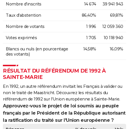
Nombre d'inscrits
14 674
39 941 943
Taux d'abstention
86,40%
69,81%
Nombre de votants
1 996
12 059 360
Votes exprimés
1 705
10 118 940
Blancs ou nuls (en pourcentage
14,58%
16,09%
des votants)
RÉSULTAT DU RÉFÉRENDUM DE 1992 À
SAINTE-MARIE
En 1992, un autre référendum invitait les Français à valider ou
non le traité de Maastricht. Découvrez les résultats du
référendum de 1992 sur l'Union européenne à Sainte-Marie.
Approuvez-vous le projet de loi soumis au peuple
français par le Président de la République autorisant
la ratification du traité sur l'Union européenne ?