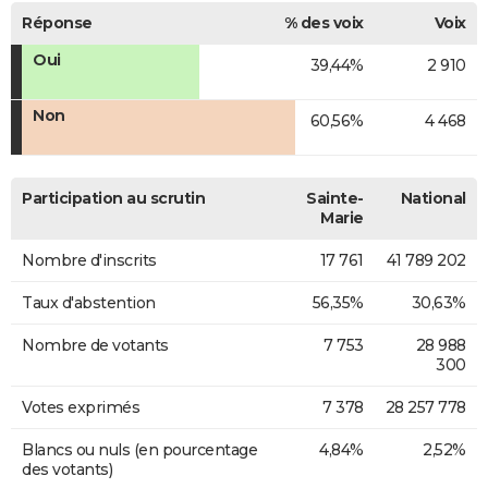
Réponse
% des voix
Voix
Oui
39,44%
2 910
Non
60,56%
4 468
Participation au scrutin
Sainte-
National
Marie
Nombre d'inscrits
17 761
41 789 202
Taux d'abstention
56,35%
30,63%
Nombre de votants
7 753
28 988
300
Votes exprimés
7 378
28 257 778
Blancs ou nuls (en pourcentage
4,84%
2,52%
des votants)