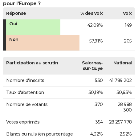
pour l'Europe ?
Réponse
% des voix
Voix
Oui
42,09%
149
Non
57,91%
205
Participation au scrutin
Salornay-
National
sur-Guye
Nombre d'inscrits
530
41 789 202
Taux d'abstention
30,19%
30,63%
Nombre de votants
370
28 988
300
Votes exprimés
354
28 257 778
Blancs ou nuls (en pourcentage
4,32%
2,52%