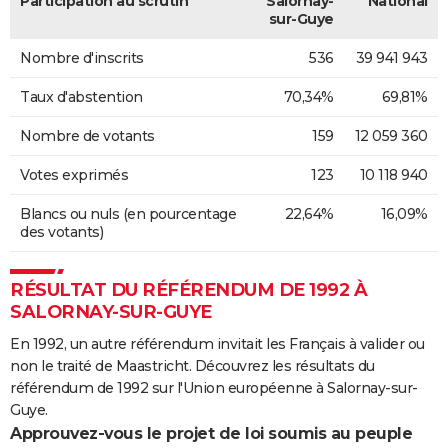
Participation au scrutin
Salornay-
National
sur-Guye
Nombre d'inscrits
536
39 941 943
Taux d'abstention
70,34%
69,81%
Nombre de votants
159
12 059 360
Votes exprimés
123
10 118 940
Blancs ou nuls (en pourcentage
22,64%
16,09%
des votants)
RÉSULTAT DU RÉFÉRENDUM DE 1992 À
SALORNAY-SUR-GUYE
En 1992, un autre référendum invitait les Français à valider ou
non le traité de Maastricht. Découvrez les résultats du
référendum de 1992 sur l'Union européenne à Salornay-sur-
Guye.
Approuvez-vous le projet de loi soumis au peuple