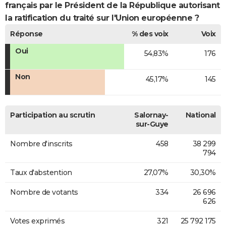
français par le Président de la République autorisant
la ratification du traité sur l'Union européenne ?
Réponse
% des voix
Voix
Oui
54,83%
176
Non
45,17%
145
Participation au scrutin
Salornay-
National
sur-Guye
Nombre d'inscrits
458
38 299
794
Taux d'abstention
27,07%
30,30%
Nombre de votants
334
26 696
626
Votes exprimés
321
25 792 175