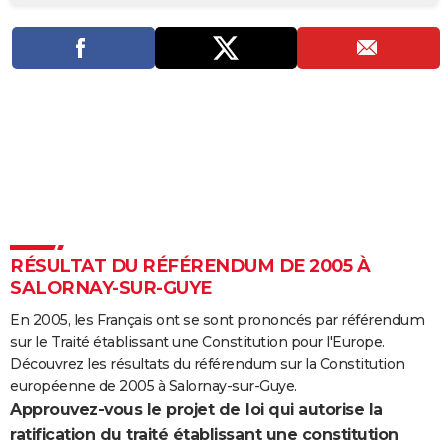
City break
Voyage de noces
Climat
Destinations
Voyage nature
Forum
+
PHOTO
GUIDES D'ACHAT
BONS PLANS
CARTE DE VOEUX
Carte Bonne année
Carte Pâques
Carte de Noël
Carte Saint-Valentin
Carte d'anniversaire
DICTIONNAIRE
Biographies
Expressions
Dictionnaire
Citations
Proverbes
PROGRAMME TV
RÉSULTAT DU RÉFÉRENDUM DE 2005 À
COPAINS D'AVANT
SALORNAY-SUR-GUYE
Se connecter
Collèges
Universités
Service militaire
S'inscrire
Lycées
Primaires
Entreprises
Avis de recherche
AVIS DE DÉCÈS
En 2005, les Français ont se sont prononcés par référendum
sur le Traité établissant une Constitution pour l'Europe.
FORUM
Découvrez les résultats du référendum sur la Constitution
Lifestyle
Sport
Television
Cinema
Bricolage
Culture
Auto
Voyage
européenne de 2005 à Salornay-sur-Guye.
Approuvez-vous le projet de loi qui autorise la
ratification du traité établissant une constitution