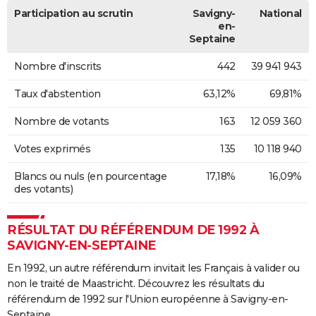
Participation au scrutin
Savigny-
National
en-
Septaine
Nombre d'inscrits
442
39 941 943
Taux d'abstention
63,12%
69,81%
Nombre de votants
163
12 059 360
Votes exprimés
135
10 118 940
Blancs ou nuls (en pourcentage
17,18%
16,09%
des votants)
RÉSULTAT DU RÉFÉRENDUM DE 1992 À
SAVIGNY-EN-SEPTAINE
En 1992, un autre référendum invitait les Français à valider ou
non le traité de Maastricht. Découvrez les résultats du
référendum de 1992 sur l'Union européenne à Savigny-en-
Septaine.