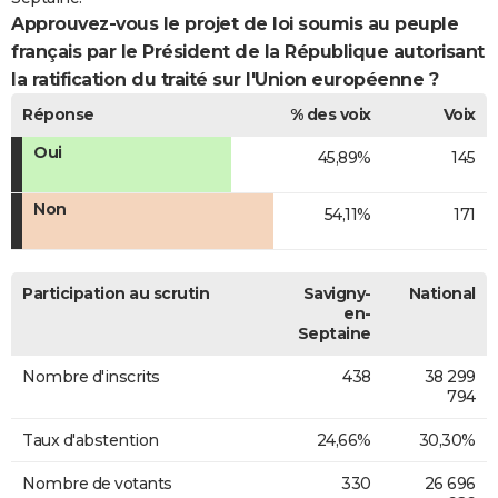
Approuvez-vous le projet de loi soumis au peuple
français par le Président de la République autorisant
la ratification du traité sur l'Union européenne ?
Réponse
% des voix
Voix
Oui
45,89%
145
Non
54,11%
171
Participation au scrutin
Savigny-
National
en-
Septaine
Nombre d'inscrits
438
38 299
794
Taux d'abstention
24,66%
30,30%
Nombre de votants
330
26 696