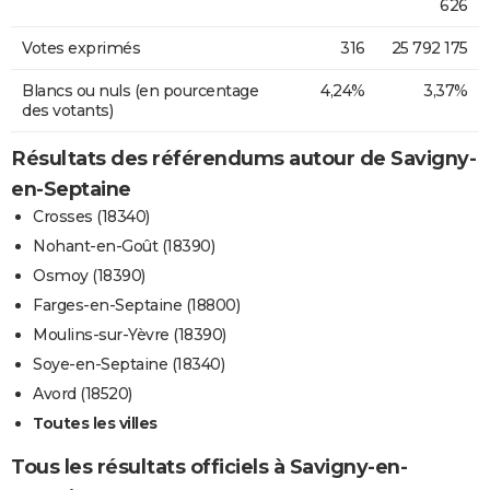
626
Votes exprimés
316
25 792 175
Blancs ou nuls (en pourcentage
4,24%
3,37%
des votants)
Résultats des référendums autour de Savigny-
en-Septaine
Crosses (18340)
Nohant-en-Goût (18390)
Osmoy (18390)
Farges-en-Septaine (18800)
Moulins-sur-Yèvre (18390)
Soye-en-Septaine (18340)
Avord (18520)
Toutes les villes
Tous les résultats officiels à Savigny-en-