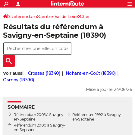
ACTUALITÉS
Connexion
S'inscrire
Référendum
Centre-Val de Loire
Cher
Rechercher
Société
Education
Villes
Politique
Faits Divers
Monde
+
SPORT
Résultats du référendum à
Savigny-en-Septaine
Football
Cyclisme
Forum
Coupe du monde 2026
Tennis
Rugby
CULTURE
Savigny-en-Septaine (18390)
TNT
Cinéma
Musique
Programme TV
Streaming
Sorties cinéma
+
FINANCE
Impôts
Immobilier
Banque
Crédit
Retraite
Epargne
Risques naturels par ville
Assurance
AUTO
Réserver un essai
Berlines
Forum auto
Essais
Citadines
SUV
+
HIGH-TECH
Voir aussi :
Crosses (18340)
Nohant-en-Goût (18390)
Meilleur smartphone
Ordinateurs
Guide high-tech
Mobiles
Internet
Jeux vidéo
+
Osmoy (18390)
BRICOLAGE
Mise à jour le 24/06/26
Aménagement intérieur
Cuisine
Jardinage
+
Forum
Extérieur
Salle de bains
Rangement
WEEK-END
Escapades
Expositions
Week-end nature
Guides de France
Patrimoine
Musées
+
LIFESTYLE
SOMMAIRE
Référendum 2005 à Savigny-
Référendum 1992 à Savigny-
Bien-être
Mode
+
Art de vivre
Loisirs
Modes de vie
SANTE
en-Septaine
en-Septaine
Référendum 2000 à Savigny-
Guide de la santé
Médicaments
+
Alimentation
Maladies
Sommeil
en-Septaine
VOYAGE