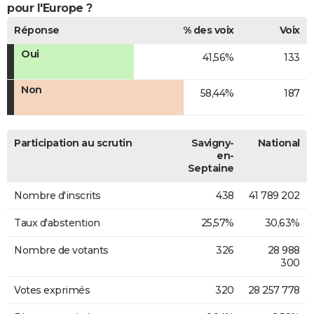
pour l'Europe ?
Réponse
% des voix
Voix
Oui
41,56%
133
Non
58,44%
187
Participation au scrutin
Savigny-
National
en-
Septaine
Nombre d'inscrits
438
41 789 202
Taux d'abstention
25,57%
30,63%
Nombre de votants
326
28 988
300
Votes exprimés
320
28 257 778