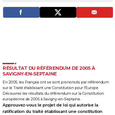
City break
Voyage de noces
Climat
Destinations
Voyage nature
Forum
+
PHOTO
GUIDES D'ACHAT
BONS PLANS
CARTE DE VOEUX
Carte Bonne année
Carte Pâques
Carte de Noël
Carte Saint-Valentin
Carte d'anniversaire
DICTIONNAIRE
Biographies
Expressions
Dictionnaire
Citations
Proverbes
PROGRAMME TV
RÉSULTAT DU RÉFÉRENDUM DE 2005 À
COPAINS D'AVANT
SAVIGNY-EN-SEPTAINE
Se connecter
Collèges
Universités
Service militaire
S'inscrire
Lycées
Primaires
Entreprises
Avis de recherche
AVIS DE DÉCÈS
En 2005, les Français ont se sont prononcés par référendum
sur le Traité établissant une Constitution pour l'Europe.
FORUM
Découvrez les résultats du référendum sur la Constitution
Lifestyle
Sport
Television
Cinema
Bricolage
Culture
Auto
Voyage
européenne de 2005 à Savigny-en-Septaine.
Approuvez-vous le projet de loi qui autorise la
ratification du traité établissant une constitution