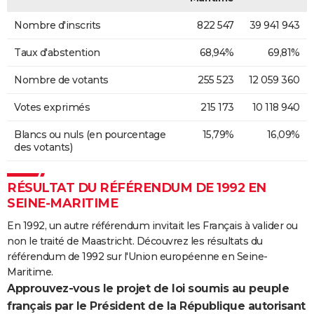
Nombre d'inscrits
822 547
39 941 943
Taux d'abstention
68,94%
69,81%
Nombre de votants
255 523
12 059 360
Votes exprimés
215 173
10 118 940
Blancs ou nuls (en pourcentage
15,79%
16,09%
des votants)
RÉSULTAT DU RÉFÉRENDUM DE 1992 EN
SEINE-MARITIME
En 1992, un autre référendum invitait les Français à valider ou
non le traité de Maastricht. Découvrez les résultats du
référendum de 1992 sur l'Union européenne en Seine-
Maritime.
Approuvez-vous le projet de loi soumis au peuple
français par le Président de la République autorisant