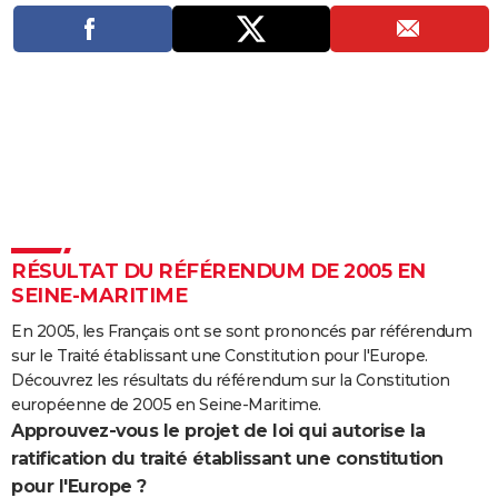
City break
Voyage de noces
Climat
Destinations
Voyage nature
Forum
+
PHOTO
GUIDES D'ACHAT
BONS PLANS
CARTE DE VOEUX
Carte Bonne année
Carte Pâques
Carte de Noël
Carte Saint-Valentin
Carte d'anniversaire
DICTIONNAIRE
Biographies
Expressions
Dictionnaire
Citations
Proverbes
PROGRAMME TV
RÉSULTAT DU RÉFÉRENDUM DE 2005 EN
SEINE-MARITIME
COPAINS D'AVANT
En 2005, les Français ont se sont prononcés par référendum
Se connecter
Collèges
Universités
Service militaire
S'inscrire
Lycées
Primaires
Entreprises
Avis de recherche
AVIS DE DÉCÈS
sur le Traité établissant une Constitution pour l'Europe.
Découvrez les résultats du référendum sur la Constitution
FORUM
européenne de 2005 en Seine-Maritime.
Lifestyle
Sport
Television
Cinema
Bricolage
Culture
Auto
Voyage
Approuvez-vous le projet de loi qui autorise la
ratification du traité établissant une constitution
pour l'Europe ?