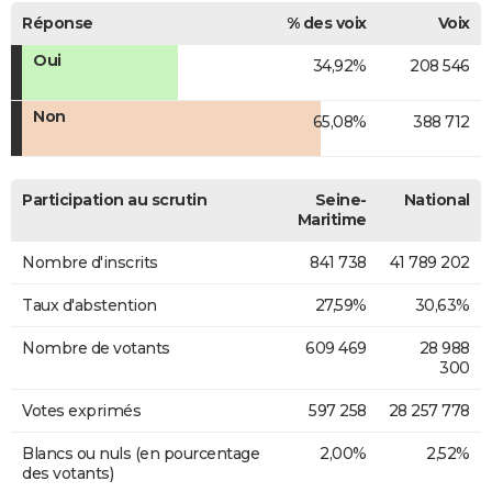
Réponse
% des voix
Voix
Oui
34,92%
208 546
Non
65,08%
388 712
Participation au scrutin
Seine-
National
Maritime
Nombre d'inscrits
841 738
41 789 202
Taux d'abstention
27,59%
30,63%
Nombre de votants
609 469
28 988
300
Votes exprimés
597 258
28 257 778
Blancs ou nuls (en pourcentage
2,00%
2,52%
des votants)