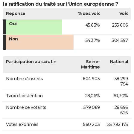
la ratification du traité sur l'Union européenne ?
Réponse
% des voix
Voix
Oui
45,63%
255 606
Non
54,37%
304 597
Participation au scrutin
Seine-
National
Maritime
Nombre d'inscrits
804 903
38 299
794
Taux d'abstention
28,06%
30,30%
Nombre de votants
579 069
26 696
626
Votes exprimés
560 203
25 792 175