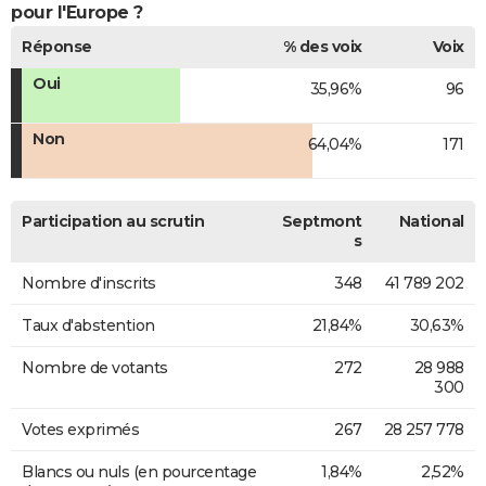
pour l'Europe ?
Réponse
% des voix
Voix
Oui
35,96%
96
Non
64,04%
171
Participation au scrutin
Septmont
National
s
Nombre d'inscrits
348
41 789 202
Taux d'abstention
21,84%
30,63%
Nombre de votants
272
28 988
300
Votes exprimés
267
28 257 778
Blancs ou nuls (en pourcentage
1,84%
2,52%