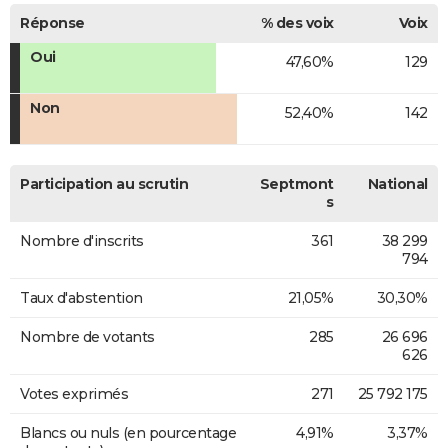
Réponse
% des voix
Voix
Oui
47,60%
129
Non
52,40%
142
Participation au scrutin
Septmont
National
s
Nombre d'inscrits
361
38 299
794
Taux d'abstention
21,05%
30,30%
Nombre de votants
285
26 696
626
Votes exprimés
271
25 792 175
Blancs ou nuls (en pourcentage
4,91%
3,37%