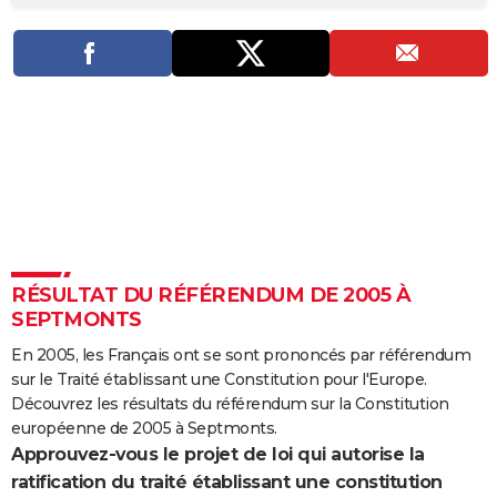
City break
Voyage de noces
Climat
Destinations
Voyage nature
Forum
+
PHOTO
GUIDES D'ACHAT
BONS PLANS
CARTE DE VOEUX
Carte Bonne année
Carte Pâques
Carte de Noël
Carte Saint-Valentin
Carte d'anniversaire
DICTIONNAIRE
Biographies
Expressions
Dictionnaire
Citations
Proverbes
PROGRAMME TV
RÉSULTAT DU RÉFÉRENDUM DE 2005 À
COPAINS D'AVANT
SEPTMONTS
Se connecter
Collèges
Universités
Service militaire
S'inscrire
Lycées
Primaires
Entreprises
Avis de recherche
AVIS DE DÉCÈS
En 2005, les Français ont se sont prononcés par référendum
sur le Traité établissant une Constitution pour l'Europe.
FORUM
Découvrez les résultats du référendum sur la Constitution
Lifestyle
Sport
Television
Cinema
Bricolage
Culture
Auto
Voyage
européenne de 2005 à Septmonts.
Approuvez-vous le projet de loi qui autorise la
ratification du traité établissant une constitution