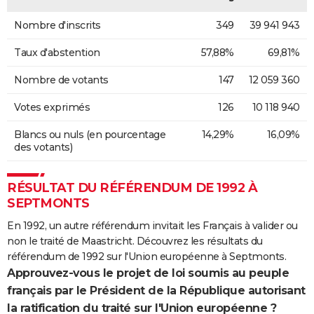
Nombre d'inscrits
349
39 941 943
Taux d'abstention
57,88%
69,81%
Nombre de votants
147
12 059 360
Votes exprimés
126
10 118 940
Blancs ou nuls (en pourcentage
14,29%
16,09%
des votants)
RÉSULTAT DU RÉFÉRENDUM DE 1992 À
SEPTMONTS
En 1992, un autre référendum invitait les Français à valider ou
non le traité de Maastricht. Découvrez les résultats du
référendum de 1992 sur l'Union européenne à Septmonts.
Approuvez-vous le projet de loi soumis au peuple
français par le Président de la République autorisant
la ratification du traité sur l'Union européenne ?