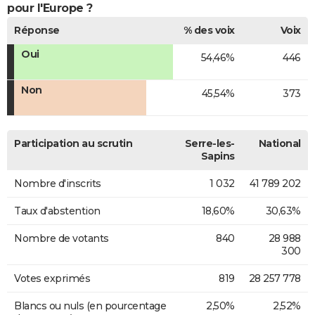
pour l'Europe ?
Réponse
% des voix
Voix
Oui
54,46%
446
Non
45,54%
373
Participation au scrutin
Serre-les-
National
Sapins
Nombre d'inscrits
1 032
41 789 202
Taux d'abstention
18,60%
30,63%
Nombre de votants
840
28 988
300
Votes exprimés
819
28 257 778
Blancs ou nuls (en pourcentage
2,50%
2,52%