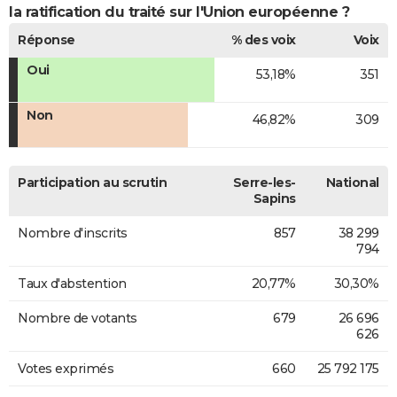
la ratification du traité sur l'Union européenne ?
Réponse
% des voix
Voix
Oui
53,18%
351
Non
46,82%
309
Participation au scrutin
Serre-les-
National
Sapins
Nombre d'inscrits
857
38 299
794
Taux d'abstention
20,77%
30,30%
Nombre de votants
679
26 696
626
Votes exprimés
660
25 792 175