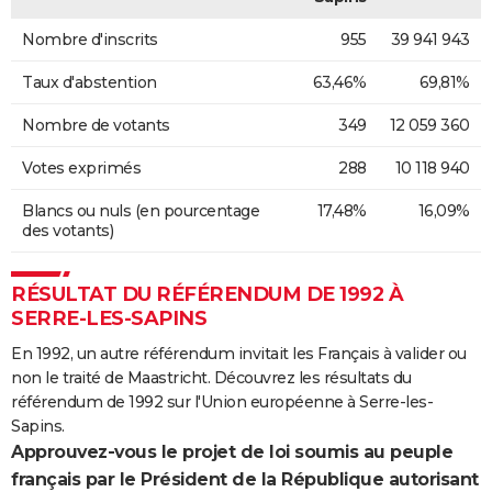
Nombre d'inscrits
955
39 941 943
Taux d'abstention
63,46%
69,81%
Nombre de votants
349
12 059 360
Votes exprimés
288
10 118 940
Blancs ou nuls (en pourcentage
17,48%
16,09%
des votants)
RÉSULTAT DU RÉFÉRENDUM DE 1992 À
SERRE-LES-SAPINS
En 1992, un autre référendum invitait les Français à valider ou
non le traité de Maastricht. Découvrez les résultats du
référendum de 1992 sur l'Union européenne à Serre-les-
Sapins.
Approuvez-vous le projet de loi soumis au peuple
français par le Président de la République autorisant