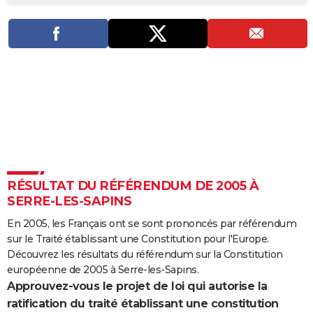
City break
Voyage de noces
Climat
Destinations
Voyage nature
Forum
+
PHOTO
GUIDES D'ACHAT
BONS PLANS
CARTE DE VOEUX
Carte Bonne année
Carte Pâques
Carte de Noël
Carte Saint-Valentin
Carte d'anniversaire
DICTIONNAIRE
Biographies
Expressions
Dictionnaire
Citations
Proverbes
PROGRAMME TV
RÉSULTAT DU RÉFÉRENDUM DE 2005 À
COPAINS D'AVANT
SERRE-LES-SAPINS
Se connecter
Collèges
Universités
Service militaire
S'inscrire
Lycées
Primaires
Entreprises
Avis de recherche
AVIS DE DÉCÈS
En 2005, les Français ont se sont prononcés par référendum
sur le Traité établissant une Constitution pour l'Europe.
FORUM
Découvrez les résultats du référendum sur la Constitution
Lifestyle
Sport
Television
Cinema
Bricolage
Culture
Auto
Voyage
européenne de 2005 à Serre-les-Sapins.
Approuvez-vous le projet de loi qui autorise la
ratification du traité établissant une constitution