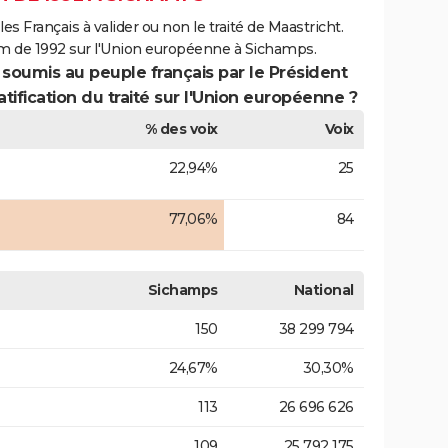
es Français à valider ou non le traité de Maastricht.
um de 1992 sur l'Union européenne à Sichamps.
 soumis au peuple français par le Président
atification du traité sur l'Union européenne ?
% des voix
Voix
22,94%
25
77,06%
84
Sichamps
National
150
38 299 794
24,67%
30,30%
113
26 696 626
109
25 792 175