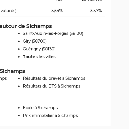
 votants)
3,54%
3,37%
 autour de Sichamps
Saint-Aubin-les-Forges (58130)
Giry (58700)
Guérigny (58130)
Toutes les villes
à Sichamps
amps
Résultats du brevet à Sichamps
Résultats du BTS à Sichamps
Ecole à Sichamps
Prix immobilier à Sichamps