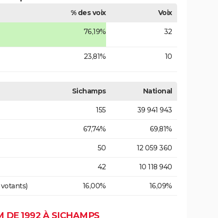
% des voix
Voix
76,19%
32
23,81%
10
Sichamps
National
155
39 941 943
67,74%
69,81%
50
12 059 360
42
10 118 940
 votants)
16,00%
16,09%
 DE 1992 À SICHAMPS