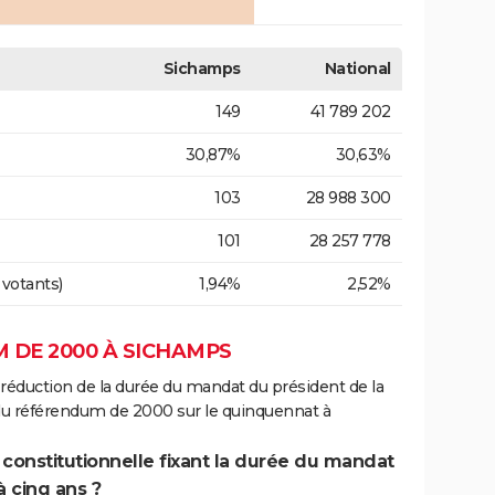
Sichamps
National
149
41 789 202
30,87%
30,63%
103
28 988 300
101
28 257 778
 votants)
1,94%
2,52%
 DE 2000 À SICHAMPS
 réduction de la durée du mandat du président de la
 du référendum de 2000 sur le quinquennat à
 constitutionnelle fixant la durée du mandat
à cinq ans ?