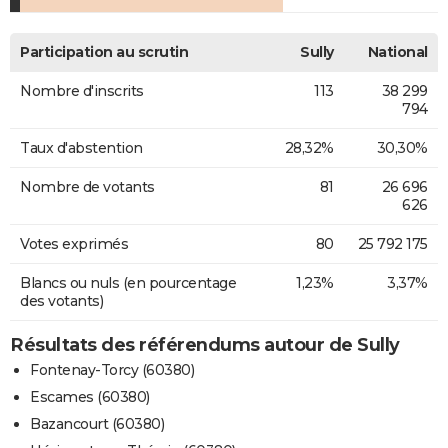
Participation au scrutin
Sully
National
Nombre d'inscrits
113
38 299
794
Taux d'abstention
28,32%
30,30%
Nombre de votants
81
26 696
626
Votes exprimés
80
25 792 175
Blancs ou nuls (en pourcentage
1,23%
3,37%
des votants)
Résultats des référendums autour de Sully
Fontenay-Torcy (60380)
Escames (60380)
Bazancourt (60380)