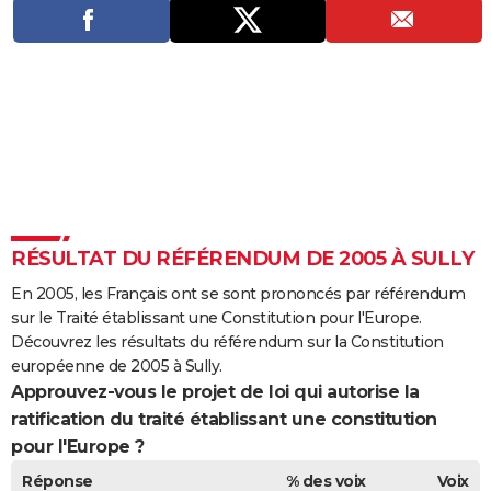
City break
Voyage de noces
Climat
Destinations
Voyage nature
Forum
+
PHOTO
GUIDES D'ACHAT
BONS PLANS
CARTE DE VOEUX
Carte Bonne année
Carte Pâques
Carte de Noël
Carte Saint-Valentin
Carte d'anniversaire
DICTIONNAIRE
Biographies
Expressions
Dictionnaire
Citations
Proverbes
PROGRAMME TV
RÉSULTAT DU RÉFÉRENDUM DE 2005 À SULLY
COPAINS D'AVANT
En 2005, les Français ont se sont prononcés par référendum
sur le Traité établissant une Constitution pour l'Europe.
Se connecter
Collèges
Universités
Service militaire
S'inscrire
Lycées
Primaires
Entreprises
Avis de recherche
AVIS DE DÉCÈS
Découvrez les résultats du référendum sur la Constitution
européenne de 2005 à Sully.
FORUM
Approuvez-vous le projet de loi qui autorise la
ratification du traité établissant une constitution
Lifestyle
Sport
Television
Cinema
Bricolage
Culture
Auto
Voyage
pour l'Europe ?
Réponse
% des voix
Voix