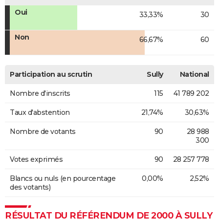
Oui
33,33%
30
Non
66,67%
60
Participation au scrutin
Sully
National
Nombre d'inscrits
115
41 789 202
Taux d'abstention
21,74%
30,63%
Nombre de votants
90
28 988
300
Votes exprimés
90
28 257 778
Blancs ou nuls (en pourcentage
0,00%
2,52%
des votants)
RÉSULTAT DU RÉFÉRENDUM DE 2000 À SULLY