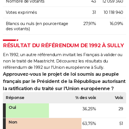
Nombre de votants
43
12 059 360
Votes exprimés
31
10 118 940
Blancs ou nuls (en pourcentage
27,91%
16,09%
des votants)
RÉSULTAT DU RÉFÉRENDUM DE 1992 À SULLY
En 1992, un autre référendum invitait les Français à valider ou
non le traité de Maastricht. Découvrez les résultats du
référendum de 1992 sur l'Union européenne à Sully.
Approuvez-vous le projet de loi soumis au peuple
français par le Président de la République autorisant
la ratification du traité sur l'Union européenne ?
Réponse
% des voix
Voix
Oui
36,25%
29
Non
63,75%
51