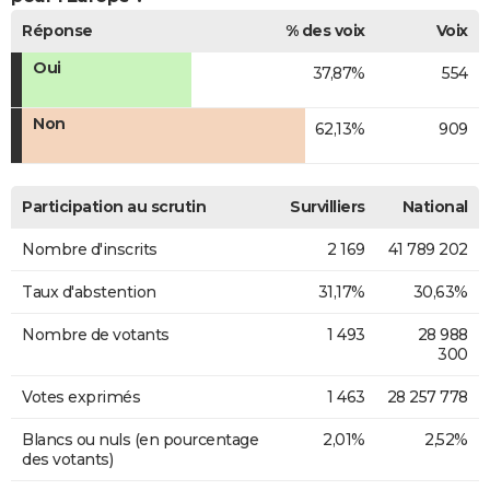
Réponse
% des voix
Voix
Oui
37,87%
554
Non
62,13%
909
Participation au scrutin
Survilliers
National
Nombre d'inscrits
2 169
41 789 202
Taux d'abstention
31,17%
30,63%
Nombre de votants
1 493
28 988
300
Votes exprimés
1 463
28 257 778
Blancs ou nuls (en pourcentage
2,01%
2,52%
des votants)