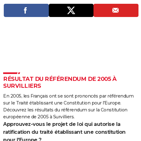
City break
Voyage de noces
Climat
Destinations
Voyage nature
Forum
+
PHOTO
GUIDES D'ACHAT
BONS PLANS
CARTE DE VOEUX
Carte Bonne année
Carte Pâques
Carte de Noël
Carte Saint-Valentin
Carte d'anniversaire
DICTIONNAIRE
Biographies
Expressions
Dictionnaire
Citations
Proverbes
PROGRAMME TV
RÉSULTAT DU RÉFÉRENDUM DE 2005 À
COPAINS D'AVANT
SURVILLIERS
Se connecter
Collèges
Universités
Service militaire
S'inscrire
Lycées
Primaires
Entreprises
Avis de recherche
En 2005, les Français ont se sont prononcés par référendum
AVIS DE DÉCÈS
sur le Traité établissant une Constitution pour l'Europe.
FORUM
Découvrez les résultats du référendum sur la Constitution
européenne de 2005 à Survilliers.
Lifestyle
Sport
Television
Cinema
Bricolage
Culture
Auto
Voyage
Approuvez-vous le projet de loi qui autorise la
ratification du traité établissant une constitution
pour l'Europe ?