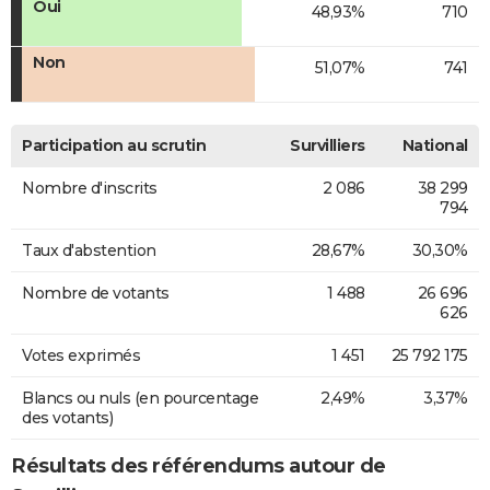
Oui
48,93%
710
Non
51,07%
741
Participation au scrutin
Survilliers
National
Nombre d'inscrits
2 086
38 299
794
Taux d'abstention
28,67%
30,30%
Nombre de votants
1 488
26 696
626
Votes exprimés
1 451
25 792 175
Blancs ou nuls (en pourcentage
2,49%
3,37%
des votants)
Résultats des référendums autour de