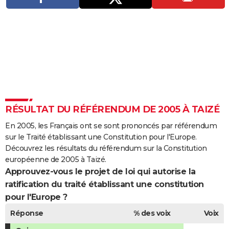
City break
Voyage de noces
Climat
Destinations
Voyage nature
Forum
+
PHOTO
GUIDES D'ACHAT
BONS PLANS
CARTE DE VOEUX
Carte Bonne année
Carte Pâques
Carte de Noël
Carte Saint-Valentin
Carte d'anniversaire
DICTIONNAIRE
RÉSULTAT DU RÉFÉRENDUM DE 2005 À TAIZÉ
Biographies
Expressions
Dictionnaire
Citations
Proverbes
PROGRAMME TV
En 2005, les Français ont se sont prononcés par référendum
COPAINS D'AVANT
sur le Traité établissant une Constitution pour l'Europe.
Découvrez les résultats du référendum sur la Constitution
Se connecter
Collèges
Universités
Service militaire
S'inscrire
Lycées
Primaires
Entreprises
Avis de recherche
AVIS DE DÉCÈS
européenne de 2005 à Taizé.
Approuvez-vous le projet de loi qui autorise la
FORUM
ratification du traité établissant une constitution
Lifestyle
Sport
Television
Cinema
Bricolage
Culture
Auto
Voyage
pour l'Europe ?
Réponse
% des voix
Voix