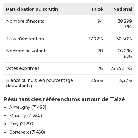
Participation au scrutin
Taizé
National
Nombre d'inscrits
94
38 299
794
Taux d'abstention
17,02%
30,30%
Nombre de votants
78
26 696
626
Votes exprimés
76
25 792 175
Blancs ou nuls (en pourcentage
2,56%
3,37%
des votants)
Résultats des référendums autour de Taizé
Ameugny (71460)
Massilly (71250)
Bray (71250)
Cortevaix (71460)