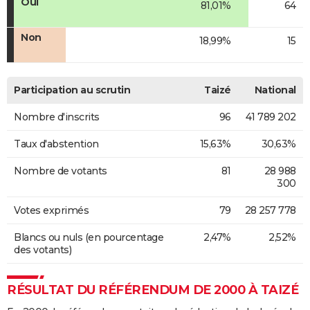
Oui
81,01%
64
Non
18,99%
15
Participation au scrutin
Taizé
National
Nombre d'inscrits
96
41 789 202
Taux d'abstention
15,63%
30,63%
Nombre de votants
81
28 988
300
Votes exprimés
79
28 257 778
Blancs ou nuls (en pourcentage
2,47%
2,52%
des votants)
RÉSULTAT DU RÉFÉRENDUM DE 2000 À TAIZÉ