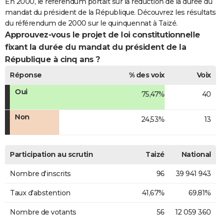
En 2000, le référendum portait sur la réduction de la durée du
mandat du président de la République. Découvrez les résultats
du référendum de 2000 sur le quinquennat à Taizé.
Approuvez-vous le projet de loi constitutionnelle
fixant la durée du mandat du président de la
République à cinq ans ?
Réponse
% des voix
Voix
Oui
75,47%
40
Non
24,53%
13
Participation au scrutin
Taizé
National
Nombre d'inscrits
96
39 941 943
Taux d'abstention
41,67%
69,81%
Nombre de votants
56
12 059 360