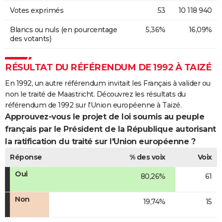
Votes exprimés
53
10 118 940
Blancs ou nuls (en pourcentage
5,36%
16,09%
des votants)
RÉSULTAT DU RÉFÉRENDUM DE 1992 À TAIZÉ
En 1992, un autre référendum invitait les Français à valider ou
non le traité de Maastricht. Découvrez les résultats du
référendum de 1992 sur l'Union européenne à Taizé.
Approuvez-vous le projet de loi soumis au peuple
français par le Président de la République autorisant
la ratification du traité sur l'Union européenne ?
Réponse
% des voix
Voix
Oui
80,26%
61
Non
19,74%
15