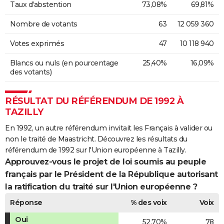
Taux d'abstention
73,08%
69,81%
Nombre de votants
63
12 059 360
Votes exprimés
47
10 118 940
Blancs ou nuls (en pourcentage
25,40%
16,09%
des votants)
RÉSULTAT DU RÉFÉRENDUM DE 1992 À
TAZILLY
En 1992, un autre référendum invitait les Français à valider ou
non le traité de Maastricht. Découvrez les résultats du
référendum de 1992 sur l'Union européenne à Tazilly.
Approuvez-vous le projet de loi soumis au peuple
français par le Président de la République autorisant
la ratification du traité sur l'Union européenne ?
Réponse
% des voix
Voix
Oui
52,70%
78