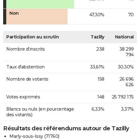
Non
47,30%
70
Participation au scrutin
Tazilly
National
Nombre d'inscrits
238
38 299
794
Taux d'abstention
33,61%
30,30%
Nombre de votants
158
26 696
626
Votes exprimés
148
25 792 175
Blancs ou nuls (en pourcentage
6,33%
3,37%
des votants)
Résultats des référendums autour de Tazilly
Marly-sous-Issy (71760)