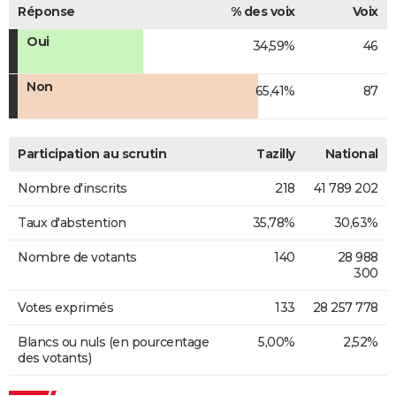
Réponse
% des voix
Voix
Oui
34,59%
46
Non
65,41%
87
Participation au scrutin
Tazilly
National
Nombre d'inscrits
218
41 789 202
Taux d'abstention
35,78%
30,63%
Nombre de votants
140
28 988
300
Votes exprimés
133
28 257 778
Blancs ou nuls (en pourcentage
5,00%
2,52%
des votants)