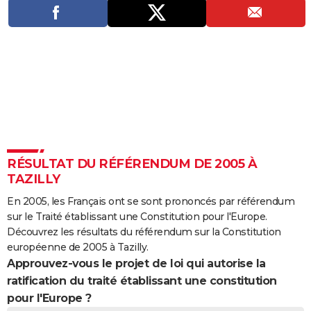
City break
Voyage de noces
Climat
Destinations
Voyage nature
Forum
+
PHOTO
GUIDES D'ACHAT
BONS PLANS
CARTE DE VOEUX
Carte Bonne année
Carte Pâques
Carte de Noël
Carte Saint-Valentin
Carte d'anniversaire
DICTIONNAIRE
Biographies
Expressions
Dictionnaire
Citations
Proverbes
PROGRAMME TV
RÉSULTAT DU RÉFÉRENDUM DE 2005 À
TAZILLY
COPAINS D'AVANT
En 2005, les Français ont se sont prononcés par référendum
Se connecter
Collèges
Universités
Service militaire
S'inscrire
Lycées
Primaires
Entreprises
Avis de recherche
AVIS DE DÉCÈS
sur le Traité établissant une Constitution pour l'Europe.
Découvrez les résultats du référendum sur la Constitution
FORUM
européenne de 2005 à Tazilly.
Approuvez-vous le projet de loi qui autorise la
Lifestyle
Sport
Television
Cinema
Bricolage
Culture
Auto
Voyage
ratification du traité établissant une constitution
pour l'Europe ?