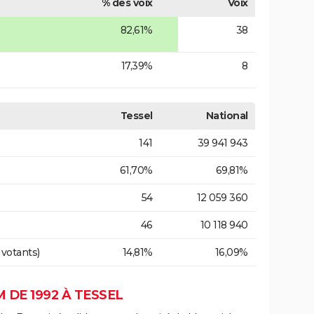
% des voix
Voix
82,61%
38
17,39%
8
Tessel
National
141
39 941 943
61,70%
69,81%
54
12 059 360
46
10 118 940
 votants)
14,81%
16,09%
DE 1992 À TESSEL