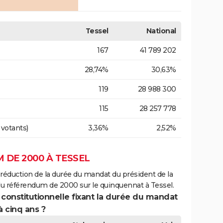
Tessel
National
167
41 789 202
28,74%
30,63%
119
28 988 300
115
28 257 778
 votants)
3,36%
2,52%
 DE 2000 À TESSEL
 réduction de la durée du mandat du président de la
du référendum de 2000 sur le quinquennat à Tessel.
 constitutionnelle fixant la durée du mandat
à cinq ans ?