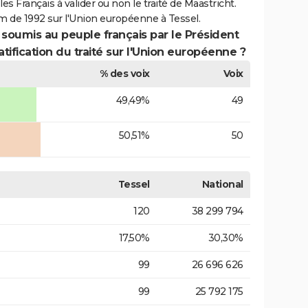
es Français à valider ou non le traité de Maastricht.
m de 1992 sur l'Union européenne à Tessel.
 soumis au peuple français par le Président
atification du traité sur l'Union européenne ?
% des voix
Voix
49,49%
49
50,51%
50
Tessel
National
120
38 299 794
17,50%
30,30%
99
26 696 626
99
25 792 175