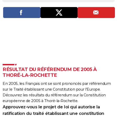
City break
Voyage de noces
Climat
Destinations
Voyage nature
Forum
+
PHOTO
GUIDES D'ACHAT
BONS PLANS
CARTE DE VOEUX
Carte Bonne année
Carte Pâques
Carte de Noël
Carte Saint-Valentin
Carte d'anniversaire
DICTIONNAIRE
Biographies
Expressions
Dictionnaire
Citations
Proverbes
PROGRAMME TV
RÉSULTAT DU RÉFÉRENDUM DE 2005 À
COPAINS D'AVANT
THORÉ-LA-ROCHETTE
Se connecter
Collèges
Universités
Service militaire
S'inscrire
Lycées
Primaires
Entreprises
Avis de recherche
AVIS DE DÉCÈS
En 2005, les Français ont se sont prononcés par référendum
sur le Traité établissant une Constitution pour l'Europe.
FORUM
Découvrez les résultats du référendum sur la Constitution
Lifestyle
Sport
Television
Cinema
Bricolage
Culture
Auto
Voyage
européenne de 2005 à Thoré-la-Rochette.
Approuvez-vous le projet de loi qui autorise la
ratification du traité établissant une constitution