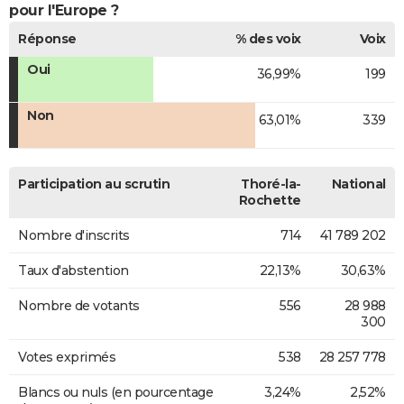
pour l'Europe ?
Réponse
% des voix
Voix
Oui
36,99%
199
Non
63,01%
339
Participation au scrutin
Thoré-la-
National
Rochette
Nombre d'inscrits
714
41 789 202
Taux d'abstention
22,13%
30,63%
Nombre de votants
556
28 988
300
Votes exprimés
538
28 257 778
Blancs ou nuls (en pourcentage
3,24%
2,52%