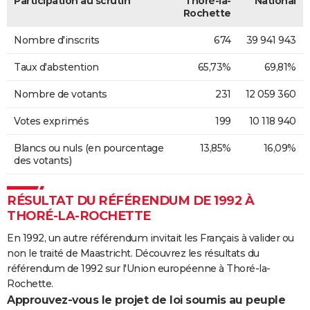
Participation au scrutin
Thoré-la-
National
Rochette
Nombre d'inscrits
674
39 941 943
Taux d'abstention
65,73%
69,81%
Nombre de votants
231
12 059 360
Votes exprimés
199
10 118 940
Blancs ou nuls (en pourcentage
13,85%
16,09%
des votants)
RÉSULTAT DU RÉFÉRENDUM DE 1992 À
THORÉ-LA-ROCHETTE
En 1992, un autre référendum invitait les Français à valider ou
non le traité de Maastricht. Découvrez les résultats du
référendum de 1992 sur l'Union européenne à Thoré-la-
Rochette.
Approuvez-vous le projet de loi soumis au peuple