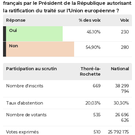
français par le Président de la République autorisant
la ratification du traité sur l'Union européenne ?
Réponse
% des voix
Voix
Oui
45,10%
230
Non
54,90%
280
Participation au scrutin
Thoré-la-
National
Rochette
Nombre d'inscrits
669
38 299
794
Taux d'abstention
20,03%
30,30%
Nombre de votants
535
26 696
626
Votes exprimés
510
25 792 175