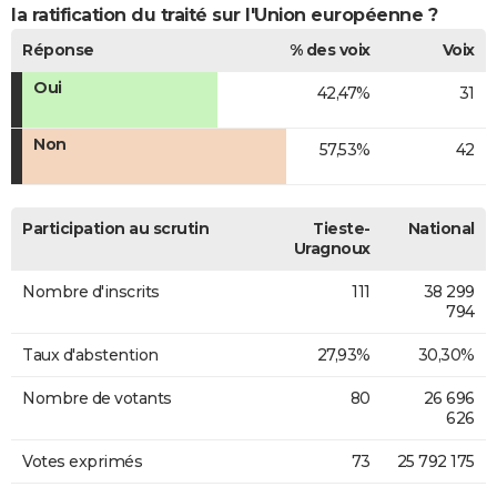
la ratification du traité sur l'Union européenne ?
Réponse
% des voix
Voix
Oui
42,47%
31
Non
57,53%
42
Participation au scrutin
Tieste-
National
Uragnoux
Nombre d'inscrits
111
38 299
794
Taux d'abstention
27,93%
30,30%
Nombre de votants
80
26 696
626
Votes exprimés
73
25 792 175