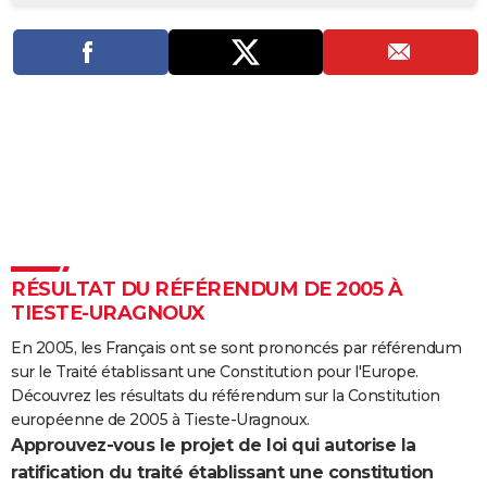
City break
Voyage de noces
Climat
Destinations
Voyage nature
Forum
+
PHOTO
GUIDES D'ACHAT
BONS PLANS
CARTE DE VOEUX
Carte Bonne année
Carte Pâques
Carte de Noël
Carte Saint-Valentin
Carte d'anniversaire
DICTIONNAIRE
Biographies
Expressions
Dictionnaire
Citations
Proverbes
PROGRAMME TV
RÉSULTAT DU RÉFÉRENDUM DE 2005 À
COPAINS D'AVANT
TIESTE-URAGNOUX
Se connecter
Collèges
Universités
Service militaire
S'inscrire
Lycées
Primaires
Entreprises
Avis de recherche
AVIS DE DÉCÈS
En 2005, les Français ont se sont prononcés par référendum
sur le Traité établissant une Constitution pour l'Europe.
FORUM
Découvrez les résultats du référendum sur la Constitution
Lifestyle
Sport
Television
Cinema
Bricolage
Culture
Auto
Voyage
européenne de 2005 à Tieste-Uragnoux.
Approuvez-vous le projet de loi qui autorise la
ratification du traité établissant une constitution