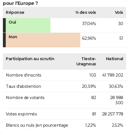
pour l'Europe ?
Réponse
% des voix
Voix
Oui
37,04%
30
Non
62,96%
51
Participation au scrutin
Tieste-
National
Uragnoux
Nombre d'inscrits
103
41 789 202
Taux d'abstention
20,39%
30,63%
Nombre de votants
82
28 988
300
Votes exprimés
81
28 257 778
Blancs ou nuls (en pourcentage
1,22%
2,52%