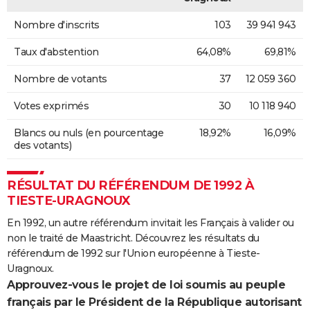
Nombre d'inscrits
103
39 941 943
Taux d'abstention
64,08%
69,81%
Nombre de votants
37
12 059 360
Votes exprimés
30
10 118 940
Blancs ou nuls (en pourcentage
18,92%
16,09%
des votants)
RÉSULTAT DU RÉFÉRENDUM DE 1992 À
TIESTE-URAGNOUX
En 1992, un autre référendum invitait les Français à valider ou
non le traité de Maastricht. Découvrez les résultats du
référendum de 1992 sur l'Union européenne à Tieste-
Uragnoux.
Approuvez-vous le projet de loi soumis au peuple
français par le Président de la République autorisant