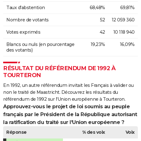
Taux d'abstention
68,48%
69,81%
Nombre de votants
52
12 059 360
Votes exprimés
42
10 118 940
Blancs ou nuls (en pourcentage
19,23%
16,09%
des votants)
RÉSULTAT DU RÉFÉRENDUM DE 1992 À
TOURTERON
En 1992, un autre référendum invitait les Français à valider ou
non le traité de Maastricht. Découvrez les résultats du
référendum de 1992 sur l'Union européenne à Tourteron.
Approuvez-vous le projet de loi soumis au peuple
français par le Président de la République autorisant
la ratification du traité sur l'Union européenne ?
Réponse
% des voix
Voix