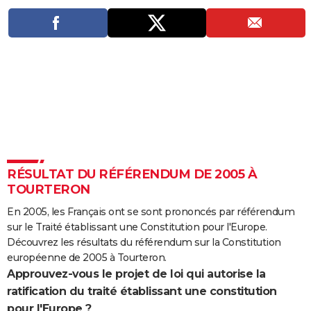
City break
Voyage de noces
Climat
Destinations
Voyage nature
Forum
+
PHOTO
GUIDES D'ACHAT
BONS PLANS
CARTE DE VOEUX
Carte Bonne année
Carte Pâques
Carte de Noël
Carte Saint-Valentin
Carte d'anniversaire
DICTIONNAIRE
Biographies
Expressions
Dictionnaire
Citations
Proverbes
PROGRAMME TV
RÉSULTAT DU RÉFÉRENDUM DE 2005 À
COPAINS D'AVANT
TOURTERON
Se connecter
Collèges
Universités
Service militaire
S'inscrire
Lycées
Primaires
Entreprises
Avis de recherche
En 2005, les Français ont se sont prononcés par référendum
AVIS DE DÉCÈS
sur le Traité établissant une Constitution pour l'Europe.
FORUM
Découvrez les résultats du référendum sur la Constitution
européenne de 2005 à Tourteron.
Lifestyle
Sport
Television
Cinema
Bricolage
Culture
Auto
Voyage
Approuvez-vous le projet de loi qui autorise la
ratification du traité établissant une constitution
pour l'Europe ?