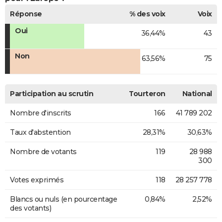
Réponse
% des voix
Voix
Oui
36,44%
43
Non
63,56%
75
Participation au scrutin
Tourteron
National
Nombre d'inscrits
166
41 789 202
Taux d'abstention
28,31%
30,63%
Nombre de votants
119
28 988
300
Votes exprimés
118
28 257 778
Blancs ou nuls (en pourcentage
0,84%
2,52%
des votants)