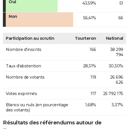
Oui
43,59%
51
Non
56,41%
66
Participation au scrutin
Tourteron
National
Nombre d'inscrits
166
38 299
794
Taux d'abstention
28,31%
30,30%
Nombre de votants
119
26 696
626
Votes exprimés
117
25 792 175
Blancs ou nuls (en pourcentage
1,68%
3,37%
des votants)
Résultats des référendums autour de