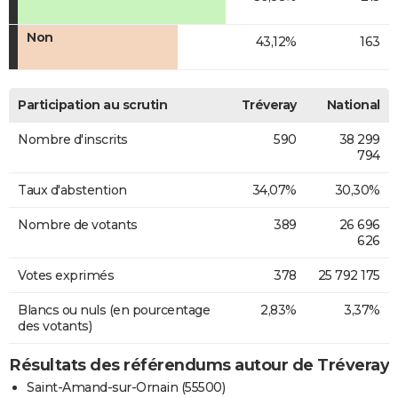
Non
43,12%
163
Participation au scrutin
Tréveray
National
Nombre d'inscrits
590
38 299
794
Taux d'abstention
34,07%
30,30%
Nombre de votants
389
26 696
626
Votes exprimés
378
25 792 175
Blancs ou nuls (en pourcentage
2,83%
3,37%
des votants)
Résultats des référendums autour de Tréveray
Saint-Amand-sur-Ornain (55500)