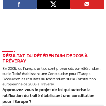
City break
Voyage de noces
Climat
Destinations
Voyage nature
Forum
+
PHOTO
GUIDES D'ACHAT
BONS PLANS
CARTE DE VOEUX
Carte Bonne année
Carte Pâques
Carte de Noël
Carte Saint-Valentin
Carte d'anniversaire
DICTIONNAIRE
Biographies
Expressions
Dictionnaire
Citations
Proverbes
PROGRAMME TV
RÉSULTAT DU RÉFÉRENDUM DE 2005 À
TRÉVERAY
COPAINS D'AVANT
En 2005, les Français ont se sont prononcés par référendum
Se connecter
Collèges
Universités
Service militaire
S'inscrire
Lycées
Primaires
Entreprises
Avis de recherche
AVIS DE DÉCÈS
sur le Traité établissant une Constitution pour l'Europe.
Découvrez les résultats du référendum sur la Constitution
FORUM
européenne de 2005 à Tréveray.
Approuvez-vous le projet de loi qui autorise la
Lifestyle
Sport
Television
Cinema
Bricolage
Culture
Auto
Voyage
ratification du traité établissant une constitution
pour l'Europe ?