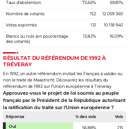
Taux d'abstention
73,66%
69,81%
Nombre de votants
152
12 059 360
Votes exprimés
131
10 118 940
Blancs ou nuls (en pourcentage
13,82%
16,09%
des votants)
RÉSULTAT DU RÉFÉRENDUM DE 1992 À
TRÉVERAY
En 1992, un autre référendum invitait les Français à valider ou
non le traité de Maastricht. Découvrez les résultats du
référendum de 1992 sur l'Union européenne à Tréveray.
Approuvez-vous le projet de loi soumis au peuple
français par le Président de la République autorisant
la ratification du traité sur l'Union européenne ?
Réponse
% des voix
Voix
Oui
56,88%
215