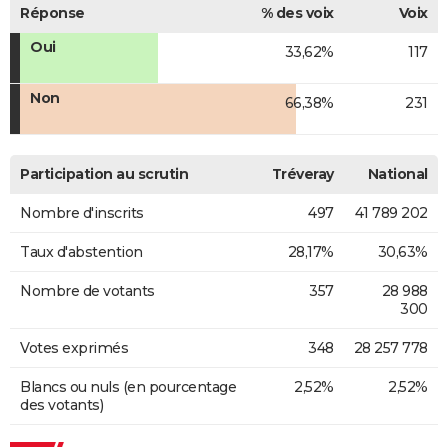
Réponse
% des voix
Voix
Oui
33,62%
117
Non
66,38%
231
Participation au scrutin
Tréveray
National
Nombre d'inscrits
497
41 789 202
Taux d'abstention
28,17%
30,63%
Nombre de votants
357
28 988
300
Votes exprimés
348
28 257 778
Blancs ou nuls (en pourcentage
2,52%
2,52%
des votants)