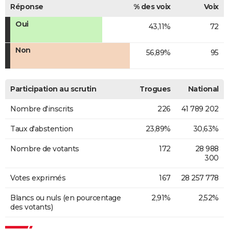
Réponse
% des voix
Voix
Oui
43,11%
72
Non
56,89%
95
Participation au scrutin
Trogues
National
Nombre d'inscrits
226
41 789 202
Taux d'abstention
23,89%
30,63%
Nombre de votants
172
28 988
300
Votes exprimés
167
28 257 778
Blancs ou nuls (en pourcentage
2,91%
2,52%
des votants)