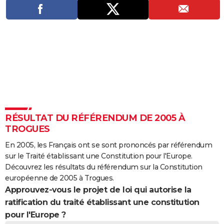
City break
Voyage de noces
Climat
Destinations
Voyage nature
Forum
+
PHOTO
GUIDES D'ACHAT
BONS PLANS
CARTE DE VOEUX
Carte Bonne année
Carte Pâques
Carte de Noël
Carte Saint-Valentin
Carte d'anniversaire
DICTIONNAIRE
Biographies
Expressions
Dictionnaire
Citations
Proverbes
PROGRAMME TV
RÉSULTAT DU RÉFÉRENDUM DE 2005 À
TROGUES
COPAINS D'AVANT
En 2005, les Français ont se sont prononcés par référendum
Se connecter
Collèges
Universités
Service militaire
S'inscrire
Lycées
Primaires
Entreprises
Avis de recherche
AVIS DE DÉCÈS
sur le Traité établissant une Constitution pour l'Europe.
Découvrez les résultats du référendum sur la Constitution
FORUM
européenne de 2005 à Trogues.
Approuvez-vous le projet de loi qui autorise la
Lifestyle
Sport
Television
Cinema
Bricolage
Culture
Auto
Voyage
ratification du traité établissant une constitution
pour l'Europe ?