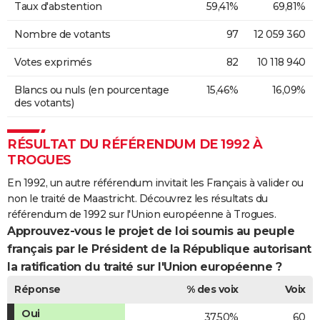
Taux d'abstention
59,41%
69,81%
Nombre de votants
97
12 059 360
Votes exprimés
82
10 118 940
Blancs ou nuls (en pourcentage
15,46%
16,09%
des votants)
RÉSULTAT DU RÉFÉRENDUM DE 1992 À
TROGUES
En 1992, un autre référendum invitait les Français à valider ou
non le traité de Maastricht. Découvrez les résultats du
référendum de 1992 sur l'Union européenne à Trogues.
Approuvez-vous le projet de loi soumis au peuple
français par le Président de la République autorisant
la ratification du traité sur l'Union européenne ?
Réponse
% des voix
Voix
Oui
37,50%
60