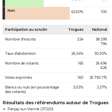
Non
62,50%
100
Participation au scrutin
Trogues
National
Nombre d'inscrits
224
38 299
794
Taux d'abstention
26,34%
30,30%
Nombre de votants
165
26 696
626
Votes exprimés
160
25 792 175
Blancs ou nuls (en pourcentage
3,03%
3,37%
des votants)
Résultats des référendums autour de Trogues
Parçay-sur-Vienne (37220)