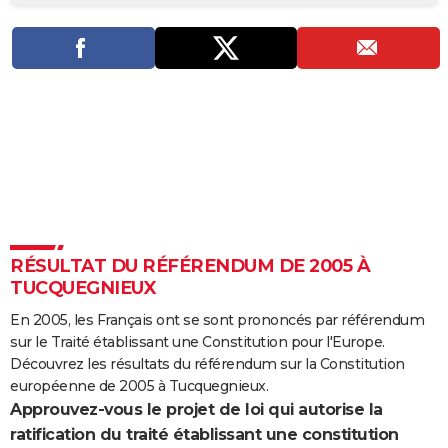
City break
Voyage de noces
Climat
Destinations
Voyage nature
Forum
+
PHOTO
GUIDES D'ACHAT
BONS PLANS
CARTE DE VOEUX
Carte Bonne année
Carte Pâques
Carte de Noël
Carte Saint-Valentin
Carte d'anniversaire
DICTIONNAIRE
Biographies
Expressions
Dictionnaire
Citations
Proverbes
PROGRAMME TV
RÉSULTAT DU RÉFÉRENDUM DE 2005 À
COPAINS D'AVANT
TUCQUEGNIEUX
Se connecter
Collèges
Universités
Service militaire
S'inscrire
Lycées
Primaires
Entreprises
Avis de recherche
AVIS DE DÉCÈS
En 2005, les Français ont se sont prononcés par référendum
sur le Traité établissant une Constitution pour l'Europe.
FORUM
Découvrez les résultats du référendum sur la Constitution
Lifestyle
Sport
Television
Cinema
Bricolage
Culture
Auto
Voyage
européenne de 2005 à Tucquegnieux.
Approuvez-vous le projet de loi qui autorise la
ratification du traité établissant une constitution