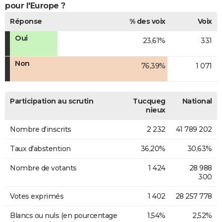
pour l'Europe ?
Réponse
% des voix
Voix
Oui
23,61%
331
Non
76,39%
1 071
Participation au scrutin
Tucqueg
National
nieux
Nombre d'inscrits
2 232
41 789 202
Taux d'abstention
36,20%
30,63%
Nombre de votants
1 424
28 988
300
Votes exprimés
1 402
28 257 778
Blancs ou nuls (en pourcentage
1,54%
2,52%