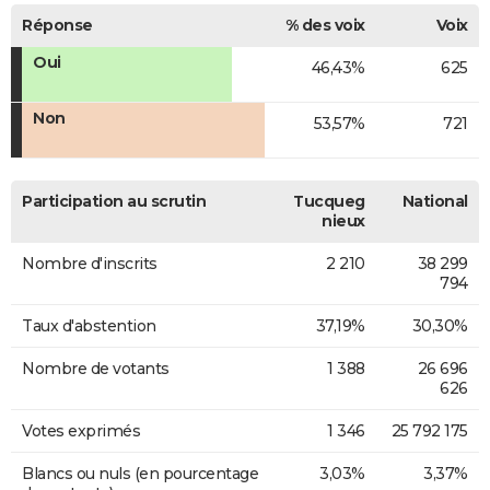
Réponse
% des voix
Voix
Oui
46,43%
625
Non
53,57%
721
Participation au scrutin
Tucqueg
National
nieux
Nombre d'inscrits
2 210
38 299
794
Taux d'abstention
37,19%
30,30%
Nombre de votants
1 388
26 696
626
Votes exprimés
1 346
25 792 175
Blancs ou nuls (en pourcentage
3,03%
3,37%