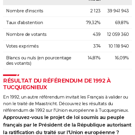
Nombre d'inscrits
2 123
39 941 943
Taux d'abstention
79,32%
69,81%
Nombre de votants
439
12 059 360
Votes exprimés
374
10 118 940
Blancs ou nuls (en pourcentage
14,81%
16,09%
des votants)
RÉSULTAT DU RÉFÉRENDUM DE 1992 À
TUCQUEGNIEUX
En 1992, un autre référendum invitait les Français à valider ou
non le traité de Maastricht. Découvrez les résultats du
référendum de 1992 sur l'Union européenne à Tucquegnieux.
Approuvez-vous le projet de loi soumis au peuple
français par le Président de la République autorisant
la ratification du traité sur l'Union européenne ?