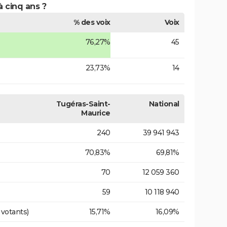
à cinq ans ?
% des voix
Voix
76,27%
45
23,73%
14
Tugéras-Saint-
National
Maurice
240
39 941 943
70,83%
69,81%
70
12 059 360
59
10 118 940
 votants)
15,71%
16,09%