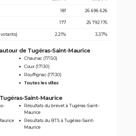
181
26 696 626
177
25 792 175
 votants)
2,21%
3,37%
autour de Tugéras-Saint-Maurice
Chaunac (17130)
Coux (17130)
Rouffignac (17130)
Toutes les villes
 à Tugéras-Saint-Maurice
as-
Résultats du brevet à Tugéras-Saint-
Maurice
Maurice
Résultats du BTS à Tugéras-Saint-
Maurice