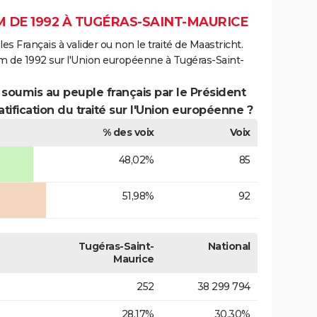
 DE 1992 À TUGÉRAS-SAINT-MAURICE
es Français à valider ou non le traité de Maastricht.
m de 1992 sur l'Union européenne à Tugéras-Saint-
 soumis au peuple français par le Président
atification du traité sur l'Union européenne ?
% des voix
Voix
48,02%
85
51,98%
92
Tugéras-Saint-
National
Maurice
252
38 299 794
28,17%
30,30%