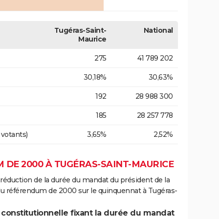
Tugéras-Saint-
National
Maurice
275
41 789 202
30,18%
30,63%
192
28 988 300
185
28 257 778
 votants)
3,65%
2,52%
 DE 2000 À TUGÉRAS-SAINT-MAURICE
 réduction de la durée du mandat du président de la
du référendum de 2000 sur le quinquennat à Tugéras-
 constitutionnelle fixant la durée du mandat