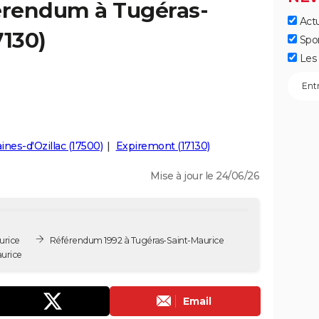
férendum à Tugéras-
Actu
7130)
Spo
Les 
ines-d'Ozillac (17500)
Expiremont (17130)
Mise à jour le 24/06/26
urice
Référendum 1992 à Tugéras-Saint-Maurice
urice
Email