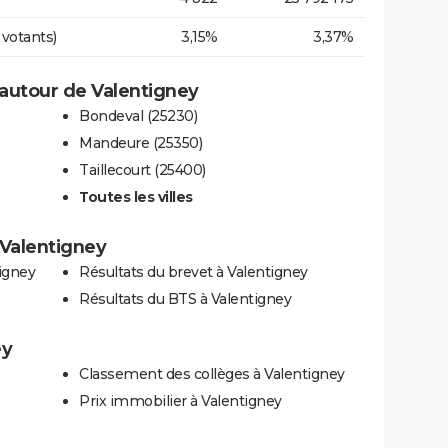
 votants)
3,15%
3,37%
autour de Valentigney
Bondeval (25230)
Mandeure (25350)
Taillecourt (25400)
Toutes les villes
à Valentigney
igney
Résultats du brevet à Valentigney
Résultats du BTS à Valentigney
ey
Classement des collèges à Valentigney
Prix immobilier à Valentigney