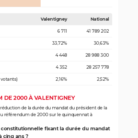
Valentigney
National
6 711
41 789 202
33,72%
30,63%
4 448
28 988 300
4 352
28 257 778
 votants)
2,16%
2,52%
 DE 2000 À VALENTIGNEY
 réduction de la durée du mandat du président de la
 du référendum de 2000 sur le quinquennat à
 constitutionnelle fixant la durée du mandat
à cinq ans ?