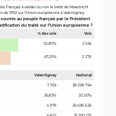
es Français à valider ou non le traité de Maastricht.
m de 1992 sur l'Union européenne à Valentigney.
 soumis au peuple français par le Président
atification du traité sur l'Union européenne ?
% des voix
Voix
52,80%
2 546
47,20%
2 276
Valentigney
National
7 759
38 299 794
35,83%
30,30%
4 979
26 696 626
4 822
25 792 175