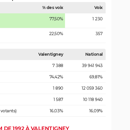
% des voix
Voix
77,50%
1 230
22,50%
357
Valentigney
National
7 388
39 941 943
74,42%
69,81%
1 890
12 059 360
1 587
10 118 940
 votants)
16,03%
16,09%
 DE 1992 À VALENTIGNEY