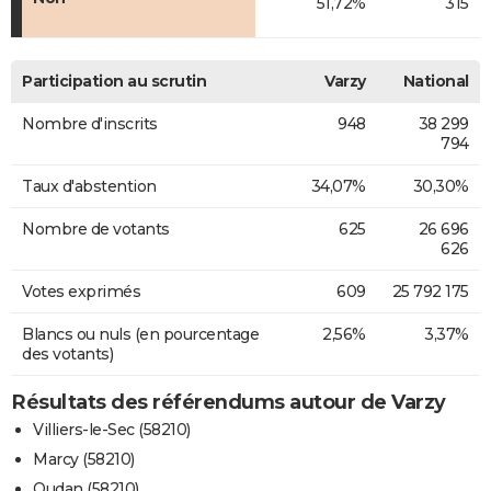
51,72%
315
Participation au scrutin
Varzy
National
Nombre d'inscrits
948
38 299
794
Taux d'abstention
34,07%
30,30%
Nombre de votants
625
26 696
626
Votes exprimés
609
25 792 175
Blancs ou nuls (en pourcentage
2,56%
3,37%
des votants)
Résultats des référendums autour de Varzy
Villiers-le-Sec (58210)
Marcy (58210)
Oudan (58210)