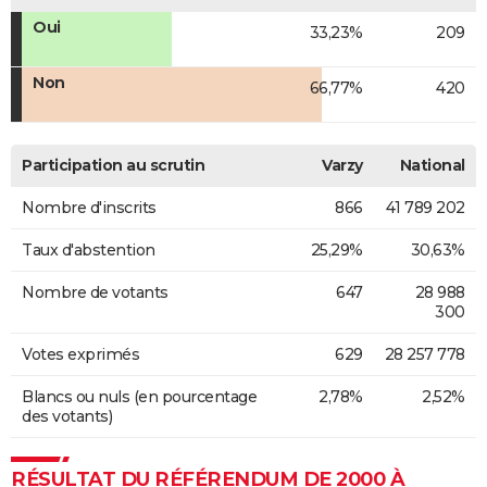
Oui
33,23%
209
Non
66,77%
420
Participation au scrutin
Varzy
National
Nombre d'inscrits
866
41 789 202
Taux d'abstention
25,29%
30,63%
Nombre de votants
647
28 988
300
Votes exprimés
629
28 257 778
Blancs ou nuls (en pourcentage
2,78%
2,52%
des votants)
RÉSULTAT DU RÉFÉRENDUM DE 2000 À