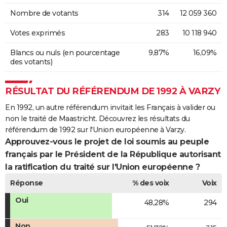
Nombre de votants
314
12 059 360
Votes exprimés
283
10 118 940
Blancs ou nuls (en pourcentage
9,87%
16,09%
des votants)
RÉSULTAT DU RÉFÉRENDUM DE 1992 À VARZY
En 1992, un autre référendum invitait les Français à valider ou
non le traité de Maastricht. Découvrez les résultats du
référendum de 1992 sur l'Union européenne à Varzy.
Approuvez-vous le projet de loi soumis au peuple
français par le Président de la République autorisant
la ratification du traité sur l'Union européenne ?
Réponse
% des voix
Voix
Oui
48,28%
294
Non