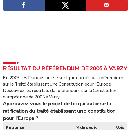
City break
Voyage de noces
Climat
Destinations
Voyage nature
Forum
+
PHOTO
GUIDES D'ACHAT
BONS PLANS
CARTE DE VOEUX
Carte Bonne année
Carte Pâques
Carte de Noël
Carte Saint-Valentin
Carte d'anniversaire
DICTIONNAIRE
Biographies
Expressions
Dictionnaire
Citations
Proverbes
PROGRAMME TV
RÉSULTAT DU RÉFÉRENDUM DE 2005 À VARZY
COPAINS D'AVANT
En 2005, les Français ont se sont prononcés par référendum
sur le Traité établissant une Constitution pour l'Europe.
Se connecter
Collèges
Universités
Service militaire
S'inscrire
Lycées
Primaires
Entreprises
Avis de recherche
AVIS DE DÉCÈS
Découvrez les résultats du référendum sur la Constitution
européenne de 2005 à Varzy.
FORUM
Approuvez-vous le projet de loi qui autorise la
ratification du traité établissant une constitution
Lifestyle
Sport
Television
Cinema
Bricolage
Culture
Auto
Voyage
pour l'Europe ?
Réponse
% des voix
Voix