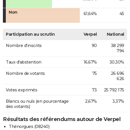
Non
61,64%
45
Participation au scrutin
Verpel
National
Nombre d'inscrits
90
38 299
794
Taux d'abstention
16,67%
30,30%
Nombre de votants
75
26 696
626
Votes exprimés
73
25 792 175
Blancs ou nuls (en pourcentage
2,67%
3,37%
des votants)
Résultats des référendums autour de Verpel
Thénorgues (08240)