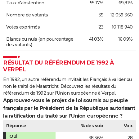
Taux d'abstention
55,17%
69,81%
Nombre de votants
39
12 059 360
Votes exprimés
23
10 118 940
Blancs ou nuls (en pourcentage
41,03%
16,09%
des votants)
RÉSULTAT DU RÉFÉRENDUM DE 1992 À
VERPEL
En 1992, un autre référendum invitait les Français à valider ou
non le traité de Maastricht. Découvrez les résultats du
référendum de 1992 sur l'Union européenne à Verpel.
Approuvez-vous le projet de loi soumis au peuple
français par le Président de la République autorisant
la ratification du traité sur l'Union européenne ?
Réponse
% des voix
Voix
Oui
38,36%
28