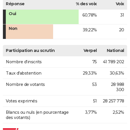
Réponse
% des voix
Voix
Oui
60,78%
31
Non
39,22%
20
Participation au scrutin
Verpel
National
Nombre d'inscrits
75
41 789 202
Taux d'abstention
29,33%
30,63%
Nombre de votants
53
28 988
300
Votes exprimés
51
28 257 778
Blancs ou nuls (en pourcentage
3,77%
2,52%
des votants)