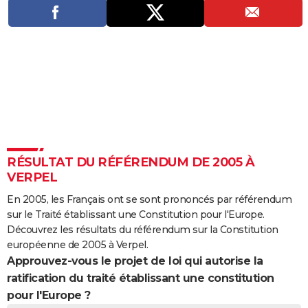
City break
Voyage de noces
Climat
Destinations
Voyage nature
Forum
+
PHOTO
GUIDES D'ACHAT
BONS PLANS
CARTE DE VOEUX
Carte Bonne année
Carte Pâques
Carte de Noël
Carte Saint-Valentin
Carte d'anniversaire
DICTIONNAIRE
Biographies
Expressions
Dictionnaire
Citations
Proverbes
PROGRAMME TV
RÉSULTAT DU RÉFÉRENDUM DE 2005 À
VERPEL
COPAINS D'AVANT
En 2005, les Français ont se sont prononcés par référendum
Se connecter
Collèges
Universités
Service militaire
S'inscrire
Lycées
Primaires
Entreprises
Avis de recherche
AVIS DE DÉCÈS
sur le Traité établissant une Constitution pour l'Europe.
Découvrez les résultats du référendum sur la Constitution
FORUM
européenne de 2005 à Verpel.
Approuvez-vous le projet de loi qui autorise la
Lifestyle
Sport
Television
Cinema
Bricolage
Culture
Auto
Voyage
ratification du traité établissant une constitution
pour l'Europe ?